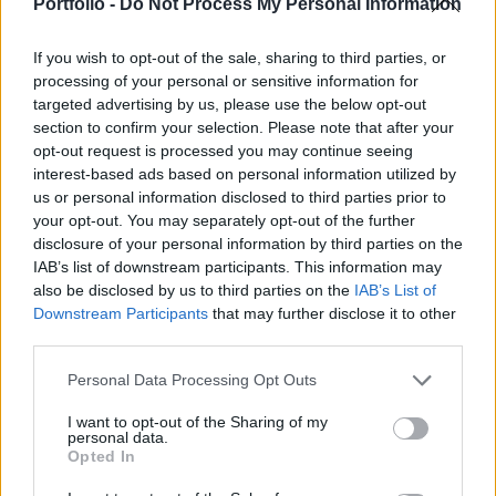
folyamatokat.
Portfolio -
Do Not Process My Personal Information
A várakozsoktól lényegesen elmaradó eredményekről
If you wish to opt-out of the sale, sharing to third parties, or
számolt be ma reggel a lengyel inkumbens távközlési
processing of your personal or sensitive information for
szolgáltató, a TPSA.A társaság bevételei 5%-kal estek
targeted advertising by us, please use the below opt-out
section to confirm your selection. Please note that after your
vissza, ez egyértelműen a mobil bevételek
opt-out request is processed you may continue seeing
összecsuklásának volt köszönhető, ami mögött viszont két
interest-based ads based on personal information utilized by
alapvető indok húzódott meg: A bázisidőszak óta a lengyel
us or personal information disclosed to third parties prior to
szabályozó hatóság összesen mintegy 45%-kal
your opt-out. You may separately opt-out of the further
csökkentette...
disclosure of your personal information by third parties on the
IAB’s list of downstream participants. This information may
also be disclosed by us to third parties on the
IAB’s List of
KEDVES OLVASÓNK!
Downstream Participants
that may further disclose it to other
third parties.
A keresett cikk a portfolio.hu hírarchívumához
tartozik, melynek olvasása előfizetéses
Personal Data Processing Opt Outs
regisztrációhoz kötött.
I want to opt-out of the Sharing of my
personal data.
Az előfizetés a következőket tartalmazza:
Opted In
Portfolio.hu teljes cikkarchívum