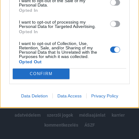
I want to opt-out of the Sale of my
Kötéslisták: BÉT elmúlt 2 év napon belüli
Personal Data.
kötéslistái
Opted In
I want to opt-out of processing my
Előfizetés
Personal Data for Targeted Advertising.
Opted In
I want to opt-out of Collection, Use,
MÁR ELŐFIZETŐNK VAGY?
BEJELENTKEZÉS
Retention, Sale, and/or Sharing of my
Personal Data that Is Unrelated with the
Purposes for which it was collected.
Opted Out
CONFIRM
© 2026 Portfolio
Data Deletion
Data Access
Privacy Policy
impresszum
jogi nyilatkozat
süti beállítások
adatvédelem
szerzői jogok
médiaajánlat
karrier
kommentkezelés
ÁSZF