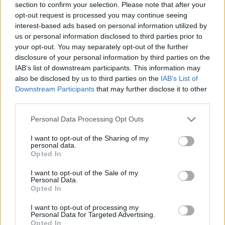
2009. december 02. 19:15
section to confirm your selection. Please note that after your
opt-out request is processed you may continue seeing
interest-based ads based on personal information utilized by
A jövő év első napján hatályba lépő kötelező
us or personal information disclosed to third parties prior to
gépjármű felelősségbiztosítási (kgfb) törvény által
your opt-out. You may separately opt-out of the further
előírt központi kártörténeti nyilvántartás
disclosure of your personal information by third parties on the
beindulásával nehezen lesz tartható az a mai
IAB’s list of downstream participants. This information may
also be disclosed by us to third parties on the
IAB’s List of
helyzet, hogy egy, a húsz év körüli ügyfél három
Downstream Participants
that may further disclose it to other
autóra is 10-es bonusz fokozatot igazoljon -
third parties.
hangzott el a Pénzügyi Szervezetek Állami
Felügyeletének szerdai visegrádi konferenciáján,
Personal Data Processing Opt Outs
a kgfb szekcióülésen.
I want to opt-out of the Sharing of my
personal data.
A szekcióban zajló tanácskozást vezető Trunkó Barnabás
Opted In
a Magyar Biztosítók Szövetsége (MABISZ) főtitkára és
I want to opt-out of the Sale of my
Haraszti Zsolt a netrisk.hu internetes alkusz ügyvezetője is
Personal Data.
Opted In
önmagát beteljesítő jóslatnak nevezte azt, hogy az idei
kgfb kampányban minden valószínűség szerint a biztosítót
I want to opt-out of processing my
váltók száma eléri az egymilliót. Az on-line alkuszok a kedd
Personal Data for Targeted Advertising.
Opted In