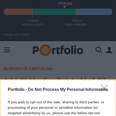
-114 cm
-134cm
-107cm
leállási küszöb
teljes működés
Forrás: OVF, HAEA
A Paksi Atomerőmű összteljesítménye 428 MW. A Duna vízállá
ELŐFIZETŐI TARTALOM
A kártörténeti nyilvántartás felül
fogja írni a bonus-malus
Portfolio -
Do Not Process My Personal Information
besorolást
If you wish to opt-out of the sale, sharing to third parties, or
processing of your personal or sensitive information for
Portfolio
targeted advertising by us, please use the below opt-out