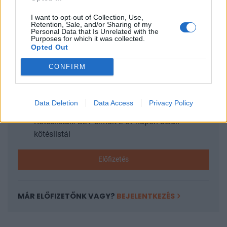
éjféli felmondási határidőig...
I want to opt-out of Collection, Use,
Retention, Sale, and/or Sharing of my
Personal Data that Is Unrelated with the
KEDVES OLVASÓNK!
Purposes for which it was collected.
Opted Out
A keresett cikk a portfolio.hu hírarchívumához
tartozik, melynek olvasása előfizetéses
CONFIRM
regisztrációhoz kötött.
Az előfizetés a következőket tartalmazza:
Data Deletion
Data Access
Privacy Policy
Portfolio.hu teljes cikkarchívum
Kötéslisták: BÉT elmúlt 2 év napon belüli
kötéslistái
Előfizetés
MÁR ELŐFIZETŐNK VAGY?
BEJELENTKEZÉS