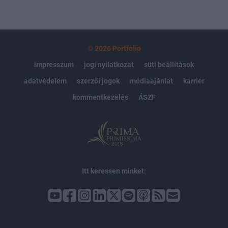
© 2026 Portfolio
impresszum
jogi nyilatkozat
süti beállítások
adatvédelem
szerzői jogok
médiaajánlat
karrier
kommentkezelés
ÁSZF
Itt keressen minket: