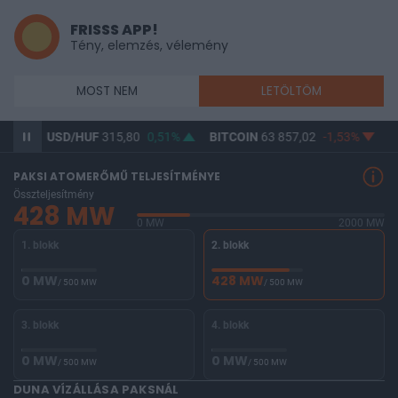
FRISSS APP!
Tény, elemzés, vélemény
MOST NEM
LETÖLTÖM
6%
USD/HUF
315,80
0,51%
BITCOIN
63 857,02
-1,53%
B
PAKSI ATOMERŐMŰ TELJESÍTMÉNYE
Összteljesítmény
428 MW
0 MW
2000 MW
1. blokk
2. blokk
0 MW
428 MW
/ 500 MW
/ 500 MW
3. blokk
4. blokk
0 MW
0 MW
/ 500 MW
/ 500 MW
DUNA VÍZÁLLÁSA PAKSNÁL