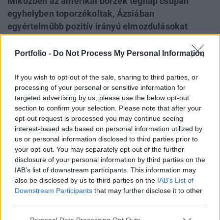
Miközben az amerikai börzék tegnap csupán
egyhelyben toporzékoltak, Ázsiában
egyértelműbb pozitív irányú elmozdulásokat
láthatunk. A legmeghatározóbb japán Nikkei 225
ráadásul közel 4%-os pluszban zárt. Az igen
Portfolio -
Do Not Process My Personal Information
kedvező hangulatban a Mitsubishi Motors felől
érkező hírek játszották a főszerepet, az
If you wish to opt-out of the sale, sharing to third parties, or
processing of your personal or sensitive information for
autógyártóban a PSA Peugeot-Citroen szerezne
targeted advertising by us, please use the below opt-out
30-50%-os részesedést. A Mitsubishi Motorst a
section to confirm your selection. Please note that after your
hírre széttépték.
opt-out request is processed you may continue seeing
interest-based ads based on personal information utilized by
A Mitsubishi Motors háza tájáról érkező hírek mozgatták
us or personal information disclosed to third parties prior to
ma reggel közel 4%-os pluszba a japán börzét. Bár a régió
your opt-out. You may separately opt-out of the further
disclosure of your personal information by third parties on the
egészét inkább kisebb optimizmus lengte körül, a Nikkei
IAB’s list of downstream participants. This information may
emelkedése kiemelkedőnek számított.Külföldi
also be disclosed by us to third parties on the
IAB’s List of
lapértesülések szerint a Mitsubishi Motors 200-300 milliárd
Downstream Participants
that may further disclose it to other
jen összegben bocsáthat ki új részvényeket, melyeket a
third parties.
Peugeot szerezne meg. Ezzel a francia...