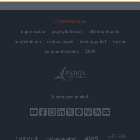
© 2026 Portfolio
impresszum
jogi nyilatkozat
süti beállítások
adatvédelem
szerzői jogok
médiaajánlat
karrier
kommentkezelés
ÁSZF
Itt keressen minket:
Partnereink