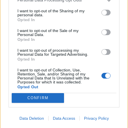
Personal Data Processing Opt Outs
KEDVES OLVASÓNK!
I want to opt-out of the Sharing of my
personal data.
Opted In
A keresett cikk a portfolio.hu hírarchívumához
tartozik, melynek olvasása előfizetéses
I want to opt-out of the Sale of my
Personal Data.
regisztrációhoz kötött.
Opted In
Az előfizetés a következőket tartalmazza:
I want to opt-out of processing my
Portfolio.hu teljes cikkarchívum
Personal Data for Targeted Advertising.
Opted In
Kötéslisták: BÉT elmúlt 2 év napon belüli
kötéslistái
I want to opt-out of Collection, Use,
Retention, Sale, and/or Sharing of my
Personal Data that Is Unrelated with the
Purposes for which it was collected.
Előfizetés
Opted Out
CONFIRM
MÁR ELŐFIZETŐNK VAGY?
BEJELENTKEZÉS
Data Deletion
Data Access
Privacy Policy