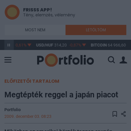
FRISSS APP!
Tény, elemzés, vélemény
MOST NEM
LETÖLTÖM
363,17
-0,61%
USD/HUF
314,20
-0,87%
BITCOIN
64 966,60
0
ELŐFIZETŐI TARTALOM
Megtépték reggel a japán piacot
Portfolio
2009. december 03. 08:23