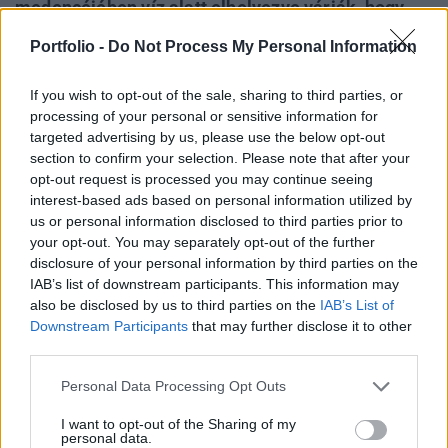
medencéjében víz alatt elhelyezve várják, hogy
Oroszországba szállítsák őket, elszállításuk
Portfolio -
Do Not Process My Personal Information
megkönnyítésére a miniszterelnök módosított egy
korábbi kormányhatározatot, amely a múlt héten
If you wish to opt-out of the sale, sharing to third parties, or
lépett hatályba - tudósít az MTI.
processing of your personal or sensitive information for
targeted advertising by us, please use the below opt-out
Az eredeti, 2006. novemberi határozat a paksi
section to confirm your selection. Please note that after your
atomerőműben, 2003-ban történt baleset kapcsán
opt-out request is processed you may continue seeing
interest-based ads based on personal information utilized by
született. Az akkor megsérült kazetták elszállítását és
us or personal information disclosed to third parties prior to
ártalmatlanítását egy orosz cég vállalta magára, amelynek
your opt-out. You may separately opt-out of the further
részleteit egy 2006-ban aláírt államközi szerződésben
disclosure of your personal information by third parties on the
szentesítették - emlékeztet a Közlekedési, Hírközlési és
IAB’s list of downstream participants. This information may
Energiaügyi Minisztérium (KHEM) kommunikációs...
also be disclosed by us to third parties on the
IAB’s List of
Downstream Participants
that may further disclose it to other
third parties.
KEDVES OLVASÓNK!
Personal Data Processing Opt Outs
A keresett cikk a portfolio.hu hírarchívumához
I want to opt-out of the Sharing of my
tartozik, melynek olvasása előfizetéses
personal data.