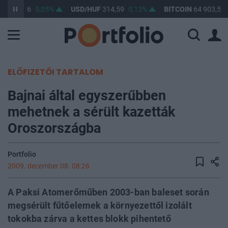
UF
363,36
0,05%
USD/HUF
314,59
0,12%
BITCOIN
64 903,53
ELŐFIZETŐI TARTALOM
Bajnai által egyszerűbben
mehetnek a sérült kazetták
Oroszországba
Portfolio
2009. december 08. 08:26
A Paksi Atomerőműben 2003-ban baleset során
megsérült fűtőelemek a környezettől izolált
tokokba zárva a kettes blokk pihentető