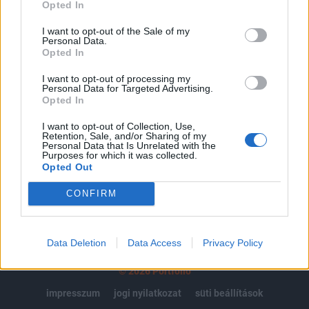
regisztrációhoz kötött.
Opted In
Az előfizetés a következőket tartalmazza:
I want to opt-out of the Sale of my
Personal Data.
Portfolio.hu teljes cikkarchívum
Opted In
Kötéslisták: BÉT elmúlt 2 év napon belüli
kötéslistái
I want to opt-out of processing my
Personal Data for Targeted Advertising.
Opted In
Előfizetés
I want to opt-out of Collection, Use,
Retention, Sale, and/or Sharing of my
Personal Data that Is Unrelated with the
Purposes for which it was collected.
MÁR ELŐFIZETŐNK VAGY?
BEJELENTKEZÉS
Opted Out
CONFIRM
Data Deletion
Data Access
Privacy Policy
© 2026 Portfolio
impresszum
jogi nyilatkozat
süti beállítások