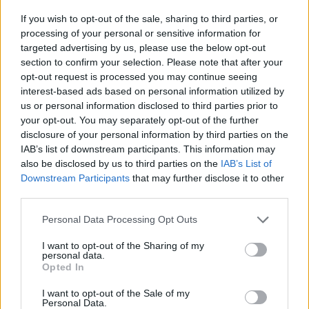
PANNERGYReal-time árfolyamInformációs panelA sikeres
If you wish to opt-out of the sale, sharing to third parties, or
szentlőrinci fúrást követően a PannErgy jövő tavaszra az
processing of your personal or sensitive information for
első fűtő erőmű próba üzemét is megkezdheti majd,
targeted advertising by us, please use the below opt-out
section to confirm your selection. Please note that after your
miközben négy miskolci projekt indulása is tervezés alatt
opt-out request is processed you may continue seeing
van. A miskolci lokáció igen jelentős geotermális
interest-based ads based on personal information utilized by
potenciállal bír, ráadásul a projektekhez szükséges tőke is
us or personal information disclosed to third parties prior to
a cég rendelkezésére áll. Mivel...
your opt-out. You may separately opt-out of the further
disclosure of your personal information by third parties on the
IAB’s list of downstream participants. This information may
KEDVES OLVASÓNK!
also be disclosed by us to third parties on the
IAB’s List of
Downstream Participants
that may further disclose it to other
A keresett cikk a portfolio.hu hírarchívumához
third parties.
tartozik, melynek olvasása előfizetéses
regisztrációhoz kötött.
Personal Data Processing Opt Outs
Az előfizetés a következőket tartalmazza:
I want to opt-out of the Sharing of my
personal data.
Portfolio.hu teljes cikkarchívum
Opted In
Kötéslisták: BÉT elmúlt 2 év napon belüli
I want to opt-out of the Sale of my
kötéslistái
Personal Data.