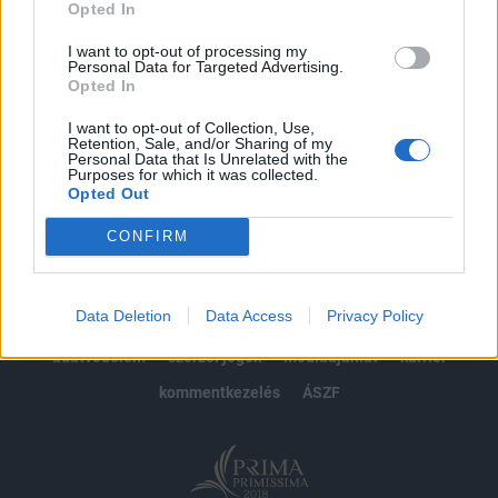
Opted In
Előfizetés
I want to opt-out of processing my
Personal Data for Targeted Advertising.
Opted In
MÁR ELŐFIZETŐNK VAGY?
BEJELENTKEZÉS
I want to opt-out of Collection, Use,
Retention, Sale, and/or Sharing of my
Personal Data that Is Unrelated with the
Purposes for which it was collected.
Opted Out
CONFIRM
© 2026 Portfolio
Data Deletion
Data Access
Privacy Policy
impresszum
jogi nyilatkozat
süti beállítások
adatvédelem
szerzői jogok
médiaajánlat
karrier
kommentkezelés
ÁSZF