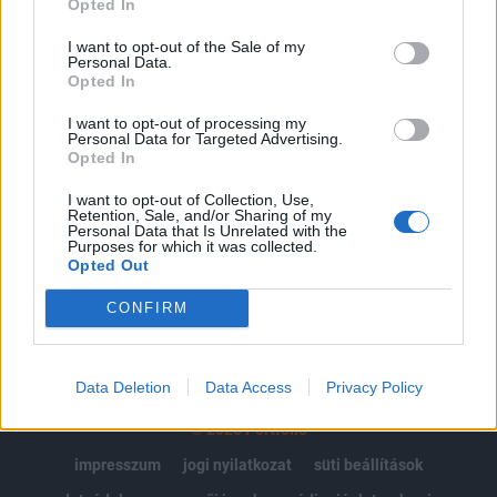
Opted In
Az előfizetés a következőket tartalmazza:
I want to opt-out of the Sale of my
Personal Data.
Portfolio.hu teljes cikkarchívum
Opted In
Kötéslisták: BÉT elmúlt 2 év napon belüli
kötéslistái
I want to opt-out of processing my
Personal Data for Targeted Advertising.
Opted In
Előfizetés
I want to opt-out of Collection, Use,
Retention, Sale, and/or Sharing of my
Personal Data that Is Unrelated with the
Purposes for which it was collected.
MÁR ELŐFIZETŐNK VAGY?
BEJELENTKEZÉS
Opted Out
CONFIRM
Data Deletion
Data Access
Privacy Policy
© 2026 Portfolio
impresszum
jogi nyilatkozat
süti beállítások