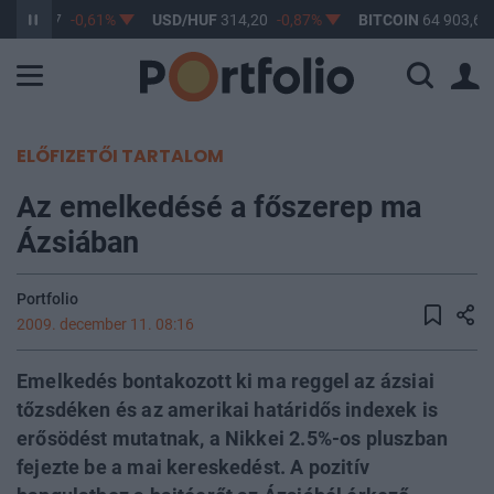
F
363,17
-0,61%
USD/HUF
314,20
-0,87%
BITCOIN
64 903,65
ELŐFIZETŐI TARTALOM
Az emelkedésé a főszerep ma
Ázsiában
Portfolio
2009. december 11. 08:16
Emelkedés bontakozott ki ma reggel az ázsiai
tőzsdéken és az amerikai határidős indexek is
erősödést mutatnak, a Nikkei 2.5%-os pluszban
fejezte be a mai kereskedést. A pozitív