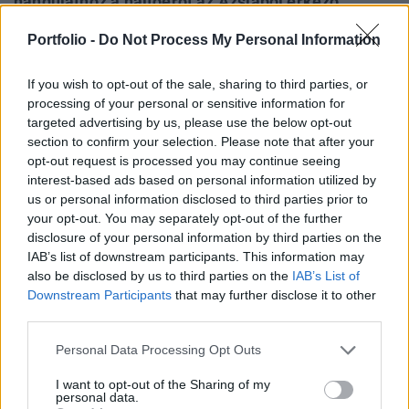
hangulathoz a hajtóerőt az Ázsiából érkező
markoadatok jelentették, a kínai ipari termelési
Portfolio -
Do Not Process My Personal Information
adat kedvezőbb lett a vártnál, viszont ennek
ellenére a régióban szinte csak a kínai
If you wish to opt-out of the sale, sharing to third parties, or
tőzsdeindex nem emelkedik.
processing of your personal or sensitive information for
targeted advertising by us, please use the below opt-out
A pozitív tartományban mozog az ázsiai indexek többsége
section to confirm your selection. Please note that after your
a ma reggeli kereskedésben, a Nikkei 2.5%-os pluszban
opt-out request is processed you may continue seeing
zárt, a hongkongi Hang Seng 1.3%-kal menetelt felfelé, a
interest-based ads based on personal information utilized by
us or personal information disclosed to third parties prior to
dél-koreai Kospi 0.3%-ot erősödött. Ma az alaphangulatot
your opt-out. You may separately opt-out of the further
elsősorban a régióból érkező makroadatok jelentették,
disclosure of your personal information by third parties on the
főként a kínai ipari termelési adat, ennek ellenére szinte
IAB’s list of downstream participants. This information may
csak a sanghaji tőzsdeindex nem tud emelkedni....
also be disclosed by us to third parties on the
IAB’s List of
Downstream Participants
that may further disclose it to other
third parties.
KEDVES OLVASÓNK!
Personal Data Processing Opt Outs
A keresett cikk a portfolio.hu hírarchívumához
tartozik, melynek olvasása előfizetéses
I want to opt-out of the Sharing of my
personal data.
regisztrációhoz kötött.