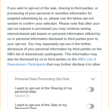
árbevétellel zárhatja a 2009-es évet, amely
mellett mintegy 5 milliárd forintos profit alakulhat
If you wish to opt-out of the sale, sharing to third parties, or
processing of your personal or sensitive information for
ki.
targeted advertising by us, please use the below opt-out
section to confirm your selection. Please note that after your
A lap megjegyzi azt is, hogy a válság melletti rekord
opt-out request is processed you may continue seeing
eredményből a társaság különböző jogcímeken összesen
interest-based ads based on personal information utilized by
mintegy 52 milliárd forintot fizethet be az állami
us or personal information disclosed to third parties prior to
költségvetésbe.
your opt-out. You may separately opt-out of the further
disclosure of your personal information by third parties on the
IAB’s list of downstream participants. This information may
KEDVES OLVASÓNK!
also be disclosed by us to third parties on the
IAB’s List of
Downstream Participants
that may further disclose it to other
A keresett cikk a portfolio.hu hírarchívumához
third parties.
tartozik, melynek olvasása előfizetéses
Personal Data Processing Opt Outs
regisztrációhoz kötött.
I want to opt-out of the Sharing of my
Az előfizetés a következőket tartalmazza:
personal data.
Portfolio.hu teljes cikkarchívum
Opted In
Kötéslisták: BÉT elmúlt 2 év napon belüli
I want to opt-out of the Sale of my
kötéslistái
Personal Data.