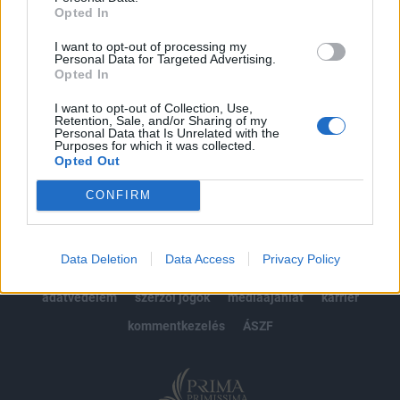
Opted In
Előfizetés
I want to opt-out of processing my
Personal Data for Targeted Advertising.
Opted In
MÁR ELŐFIZETŐNK VAGY?
BEJELENTKEZÉS
I want to opt-out of Collection, Use,
Retention, Sale, and/or Sharing of my
Personal Data that Is Unrelated with the
Purposes for which it was collected.
Opted Out
CONFIRM
© 2026 Portfolio
Data Deletion
Data Access
Privacy Policy
impresszum
jogi nyilatkozat
süti beállítások
adatvédelem
szerzői jogok
médiaajánlat
karrier
kommentkezelés
ÁSZF