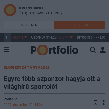
FRISSS APP!
Tény, elemzés, vélemény
MOST NEM
LETÖLTÖM
363,17
-0,61%
USD/HUF
314,20
-0,87%
BITCOIN
64 774,03
-
ELŐFIZETŐI TARTALOM
Egyre több szponzor hagyja ott a
világhírű sportolót
Portfolio
2009. december 19. 14:34