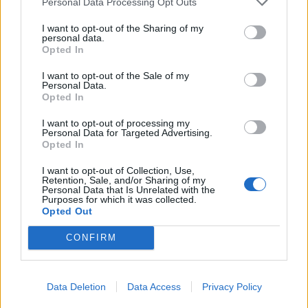
Personal Data Processing Opt Outs
I want to opt-out of the Sharing of my
KEDVES OLVASÓNK!
personal data.
Opted In
A keresett cikk a portfolio.hu hírarchívumához
tartozik, melynek olvasása előfizetéses
I want to opt-out of the Sale of my
Personal Data.
regisztrációhoz kötött.
Opted In
Az előfizetés a következőket tartalmazza:
I want to opt-out of processing my
Personal Data for Targeted Advertising.
Portfolio.hu teljes cikkarchívum
Opted In
Kötéslisták: BÉT elmúlt 2 év napon belüli
kötéslistái
I want to opt-out of Collection, Use,
Retention, Sale, and/or Sharing of my
Personal Data that Is Unrelated with the
Purposes for which it was collected.
Előfizetés
Opted Out
CONFIRM
MÁR ELŐFIZETŐNK VAGY?
BEJELENTKEZÉS
Data Deletion
Data Access
Privacy Policy