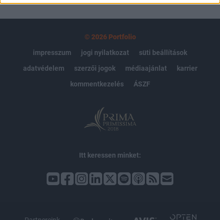
© 2026 Portfolio
impresszum
jogi nyilatkozat
süti beállítások
adatvédelem
szerzői jogok
médiaajánlat
karrier
kommentkezelés
ÁSZF
Itt keressen minket: