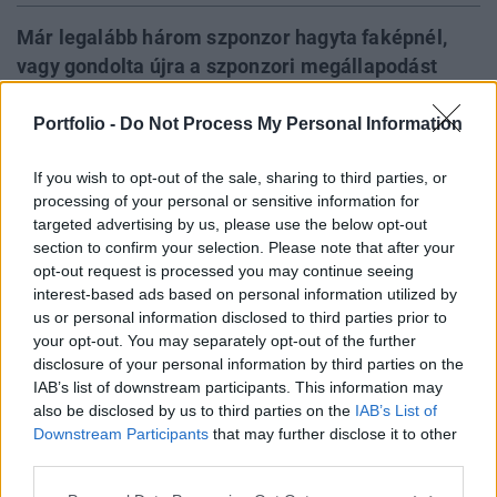
Már legalább három szponzor hagyta faképnél,
vagy gondolta újra a szponzori megállapodást
Tiger Woods golfozóval, aki az utóbbi hetekben a
botrányos nőügyeiről lehetett ismert. Az
Portfolio -
Do Not Process My Personal Information
Accenture, az AT&T és a Gillette után a svájci
If you wish to opt-out of the sale, sharing to third parties, or
luxusóra gyártó, a Tag Heuer is bejelentést tett,
processing of your personal or sensitive information for
utóbbi cég egyelőre nem vonul ki teljesen Woods
targeted advertising by us, please use the below opt-out
mögül, viszont az amerikai reklámkampányukból
section to confirm your selection. Please note that after your
kihagyják a golfozót.
opt-out request is processed you may continue seeing
interest-based ads based on personal information utilized by
Tiger Woods volt az első golfozó volt a világon, aki többek
us or personal information disclosed to third parties prior to
your opt-out. You may separately opt-out of the further
között a szponzorációs bevételekből dollármilliárdossá
disclosure of your personal information by third parties on the
vált, azonban a hetekkel ezelőtt kirobbant botránynak az
IAB’s list of downstream participants. This information may
igazi lökéshullámai csak most kezdenek látszódni. A
also be disclosed by us to third parties on the
IAB’s List of
feleségét többször is megcsaló Woods nem győzött
Downstream Participants
that may further disclose it to other
sajnálkozni a történtek miatt, magánéleti problémái
third parties.
következtében pedig határozatlan időre...