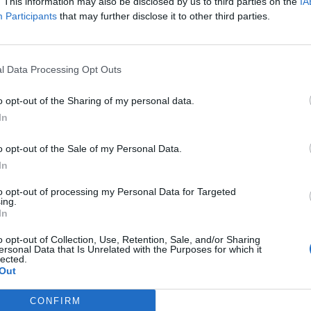
r 27-én 14:00-kor tartja éves rendes közgyűlését a Novotel Bud
. This information may also be disclosed by us to third parties on the
IA
Participants
that may further disclose it to other third parties.
 (1088 Budapest, Rákóczi út 43-45 szám alatt). Határozatképt
ést azonos helyszínen, azonos napirenddel 2010. január 27-én,
s napirendi pontjai: 1. Az igazgatóság beszámolója a Társaság...
l Data Processing Opt Outs
ASÓNK!
o opt-out of the Sharing of my personal data.
In
a portfolio.hu hírarchívumához tartozik, melynek olvasása előf
ötött.
o opt-out of the Sale of my Personal Data.
övetkezőket tartalmazza:
In
 teljes cikkarchívum
to opt-out of processing my Personal Data for Targeted
 BÉT elmúlt 2 év napon belüli
ing.
In
o opt-out of Collection, Use, Retention, Sale, and/or Sharing
ersonal Data that Is Unrelated with the Purposes for which it
Előfizetés
lected.
Out
NK VAGY?
BEJELENTKEZÉS
CONFIRM