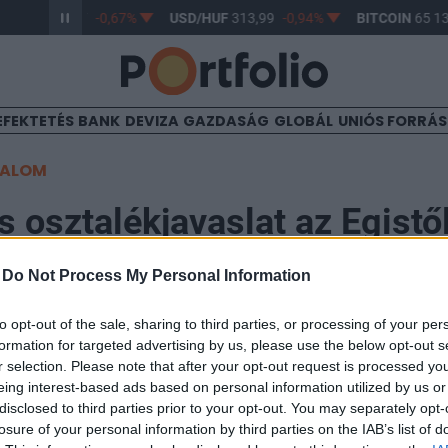
R/HUF
362,97
-0,67%
USD/HUF
313,99
-0,94%
BITCOIN
65 139
EFEKTETÉS
BANK
DEVIZA
GAZDASÁG
GLOBÁL
UNIÓS FORRÁ
TALOM
s osztalékjavaslat az Egistő
-
Do Not Process My Personal Information
:17
to opt-out of the sale, sharing to third parties, or processing of your per
formation for targeted advertising by us, please use the below opt-out s
űlési meghívóját az Egis, melyben az igazgatóság a 2
r selection. Please note that after your opt-out request is processed y
e - igazodva az anyacég Servierhez - szeptember végéig
eing interest-based ads based on personal information utilized by us or
0 forintos osztalék kifizetését javasolja.
disclosed to third parties prior to your opt-out. You may separately opt-
losure of your personal information by third parties on the IAB’s list of