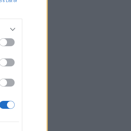
apest Centrum
B’s List of
elenség esetén a
 15:00 órakor
izetéses