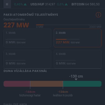
F
363,39
0,46%
USD/HUF
314,97
0,6%
BITCOIN
64 580,50
-0
PAKSI ATOMERŐMŰ TELJESÍTMÉNYE
Összteljesítmény
227 MW
0 MW
2000 MW
1. blokk
2. blokk
0 MW
227 MW
/ 500 MW
/ 500 MW
3. blokk
4. blokk
0 MW
0 MW
/ 500 MW
/ 500 MW
DUNA VÍZÁLLÁSA PAKSNÁL
-130 cm
-144cm
-134cm
biztonsági határ
leállási küszöb
Forrás: OVF, HAEA