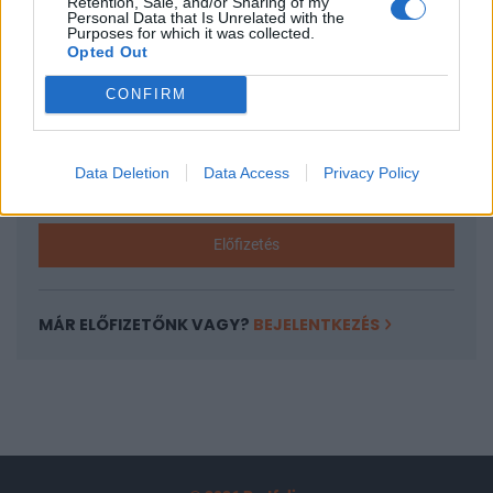
Retention, Sale, and/or Sharing of my
A keresett cikk a portfolio.hu hírarchívumához
Personal Data that Is Unrelated with the
Purposes for which it was collected.
tartozik, melynek olvasása előfizetéses
Opted Out
regisztrációhoz kötött.
CONFIRM
Az előfizetés a következőket tartalmazza:
Portfolio.hu teljes cikkarchívum
Kötéslisták: BÉT elmúlt 2 év napon belüli
Data Deletion
Data Access
Privacy Policy
kötéslistái
Előfizetés
MÁR ELŐFIZETŐNK VAGY?
BEJELENTKEZÉS