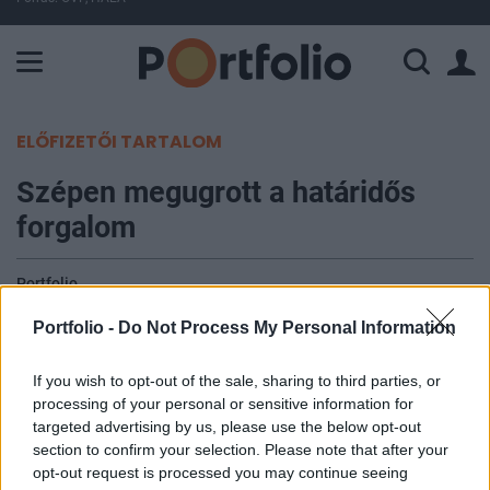
A Paksi Atomerőmű összteljesítménye 227 MW. A Duna vízállá
ELŐFIZETŐI TARTALOM
Szépen megugrott a határidős
forgalom
Portfolio
2010. április 01. 14:06
Portfolio -
Do Not Process My Personal Information
Márciusban év/év alapon komoly növekedést
If you wish to opt-out of the sale, sharing to third parties, or
mutatott a hazai határidős piac, a BUX és az
processing of your personal or sensitive information for
egyedi részvények piacán ugyanis 455 milliárd
targeted advertising by us, please use the below opt-out
forintos duplikált forgalom adódott, amely az egy
section to confirm your selection. Please note that after your
opt-out request is processed you may continue seeing
évvel korábbi szintet több mint 220%-kal haladja