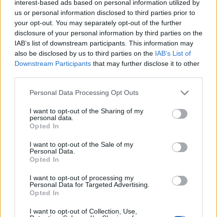
interest-based ads based on personal information utilized by
meg. Februárhoz képest is bővülni tudott az
us or personal information disclosed to third parties prior to
összesített forgalom, amely elsősorban az egyedi
your opt-out. You may separately opt-out of the further
részvényeknek volt köszönhető. A legnagyobb
disclosure of your personal information by third parties on the
IAB’s list of downstream participants. This information may
határidős brókercégnek továbbra is az Erste
also be disclosed by us to third parties on the
IAB’s List of
számít, az első három helyezett sorrendjében
Downstream Participants
that may further disclose it to other
pedig tavaly szeptember óta nem történt változás.
third parties.
Márciusban év/év alapon tovább nőtt a határidős piac
Personal Data Processing Opt Outs
forgalma a hazai tőzsdén, a duplikált érték több mint
I want to opt-out of the Sharing of my
220%-kal bővült az előző év azonos időszakához
personal data.
Opted In
viszonyítva és csaknem 455 milliárd forintot tett ki. A
dinamikus növekedés elsősorban a határidős BUX
I want to opt-out of the Sale of my
forgalom megugrásának volt köszönhető, itt mintegy
Personal Data.
Opted In
280%-os volt a növekedés a 2009. márciusi szintekhez
képest....
I want to opt-out of processing my
Personal Data for Targeted Advertising.
Opted In
KEDVES OLVASÓNK!
I want to opt-out of Collection, Use,