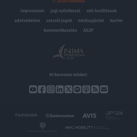
© 2026 Portfolio
impresszum
jogi nyilatkozat
süti beállítások
adatvédelem
szerzői jogok
médiaajánlat
karrier
kommentkezelés
ÁSZF
Itt keressen minket:
Partnereink