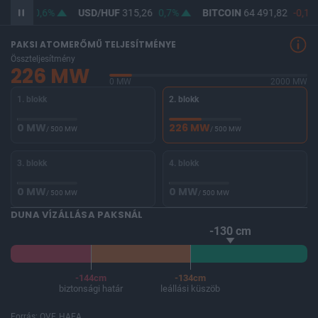
363,88
0,6%
USD/HUF
315,26
0,7%
BITCOIN
64 491,82
-0,17
PAKSI ATOMERŐMŰ TELJESÍTMÉNYE
Összteljesítmény
226 MW
0 MW
2000 MW
1. blokk
2. blokk
0 MW
226 MW
/ 500 MW
/ 500 MW
3. blokk
4. blokk
0 MW
0 MW
/ 500 MW
/ 500 MW
DUNA VÍZÁLLÁSA PAKSNÁL
-130 cm
-144cm
-134cm
biztonsági határ
leállási küszöb
Forrás: OVF, HAEA