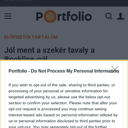
A Paksi Atomerőmű összteljesítménye 226 MW. A Duna vízállá
ELŐFIZETŐI TARTALOM
Jól ment a szekér tavaly a
Bookline-nál
Portfolio -
Do Not Process My Personal Information
Portfolio
2010. április 09. 10:55
If you wish to opt-out of the sale, sharing to third parties, or
processing of your personal or sensitive information for
A kedvezőtlen gazdasági környezet ellenére
targeted advertising by us, please use the below opt-out
történetének legeredményesebb évét zárta 2009-
section to confirm your selection. Please note that after your
opt-out request is processed you may continue seeing
ben a Bookline, az eddigi veszteséges éveket
interest-based ads based on personal information utilized by
követően tavaly 6.2 millió forintos adózott
us or personal information disclosed to third parties prior to
eredményt ért el. Az EBITDA 116,6 millió forintot
your opt-out. You may separately opt-out of the further