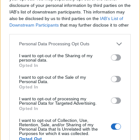
tett ki, ami közel 302 millió forintos javulást jelent
disclosure of your personal information by third parties on the
IAB’s list of downstream participants. This information may
a 2008-as évhez képest - hangzott el a cég mai
also be disclosed by us to third parties on the
IAB’s List of
évértékelő beszédén.
Downstream Participants
that may further disclose it to other
third parties.
Bár a Magyar Könyvkiadók és Könyvterjesztők
Egyesületének hivatalos adatai szerint a hazai könyvpiaci
Personal Data Processing Opt Outs
forgalom mérséklődése reálértéken megközelíti a 10%-ot, a
I want to opt-out of the Sharing of my
Bookline.hu teljes nettó árbevétele 2009-ben megközelítette
personal data.
a 4 milliárd forintot, ami 14,7%-kal haladta meg a 2008. évi
Opted In
bevételeit. A bevételen belül továbbra is a könyv
I want to opt-out of the Sale of my
kiskereskedelem árbevétele képviselte...
Personal Data.
Opted In
I want to opt-out of processing my
KEDVES OLVASÓNK!
Personal Data for Targeted Advertising.
Opted In
A keresett cikk a portfolio.hu hírarchívumához
tartozik, melynek olvasása előfizetéses
I want to opt-out of Collection, Use,
Retention, Sale, and/or Sharing of my
regisztrációhoz kötött.
Personal Data that Is Unrelated with the
Purposes for which it was collected.
Az előfizetés a következőket tartalmazza:
Opted Out