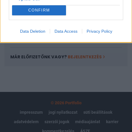
Portfolio.hu teljes cikkarchívum
CONFIRM
Kötéslisták: BÉT elmúlt 2 év napon belüli
kötéslistái
Data Deletion
Data Access
Privacy Policy
Előfizetés
MÁR ELŐFIZETŐNK VAGY?
BEJELENTKEZÉS
© 2026 Portfolio
impresszum
jogi nyilatkozat
süti beállítások
adatvédelem
szerzői jogok
médiaajánlat
karrier
kommentkezelés
ÁSZF