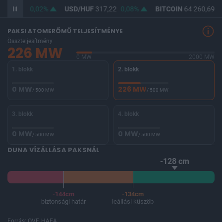
F
365,49
0,02%
USD/HUF
317,22
0,08%
BITCOIN
64 260,69
-
PAKSI ATOMERŐMŰ TELJESÍTMÉNYE
Összteljesítmény
226 MW
0 MW
2000 MW
1. blokk
2. blokk
0 MW
226 MW
/ 500 MW
/ 500 MW
3. blokk
4. blokk
0 MW
0 MW
/ 500 MW
/ 500 MW
DUNA VÍZÁLLÁSA PAKSNÁL
-128 cm
-144cm
-134cm
biztonsági határ
leállási küszöb
Forrás: OVF, HAEA