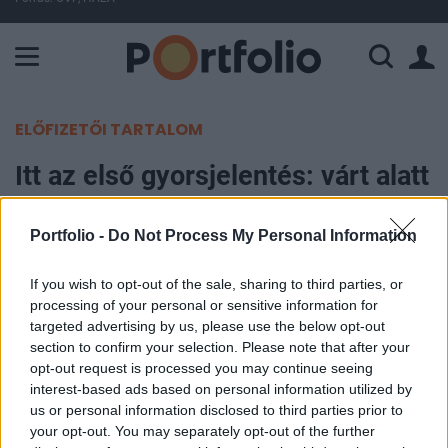
A Paksi Atomerőmű összteljesítménye 226 MW. A Duna vízállá
ELŐFIZETŐI TARTALOM
Itt az első gyorsjelentés: várt alatt
az Alcoa bevételei (2.)
Portfolio -
Do Not Process My Personal Information
Portfolio
2010. április 13. 08:45
If you wish to opt-out of the sale, sharing to third parties, or
processing of your personal or sensitive information for
targeted advertising by us, please use the below opt-out
Tegnap az Alcoa eredményeivel megkezdődött az
section to confirm your selection. Please note that after your
első negyedéves gyorsjelentési szezon az
opt-out request is processed you may continue seeing
Egyesült Államokban, a társaság számai azonban
interest-based ads based on personal information utilized by
us or personal information disclosed to third parties prior to
inkább csalódást okoztak a befektetőknek. Bár az
your opt-out. You may separately opt-out of the further
egy részvényre jutó eredmény szintjén a vártnak