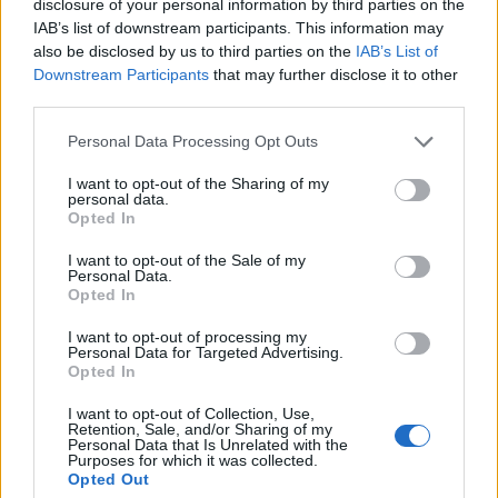
disclosure of your personal information by third parties on the
megfelelően teljesített az alumíniumgyártó,
IAB’s list of downstream participants. This information may
viszont a bevételek elmaradtak a konszenzustól.
also be disclosed by us to third parties on the
IAB’s List of
Downstream Participants
that may further disclose it to other
201 millió dolláros veszteséggel zárta az első negyedévet
third parties.
az Alcoa, ami nagymértékű javulást jelent a
Personal Data Processing Opt Outs
bázisidőszakhoz képest, az előző év azonos negyedévében
ugyanis az alumíniumipari óriás vesztesége még közel 500
I want to opt-out of the Sharing of my
personal data.
millió dollárra rúgott. A társaság közleménye szerint az
Opted In
emelkedő alumíniumárak nagyban hozzájárultak a
veszteség mérséklődéséhez. Az egyszeri...
I want to opt-out of the Sale of my
Personal Data.
Opted In
KEDVES OLVASÓNK!
I want to opt-out of processing my
Personal Data for Targeted Advertising.
A keresett cikk a portfolio.hu hírarchívumához
Opted In
tartozik, melynek olvasása előfizetéses
I want to opt-out of Collection, Use,
regisztrációhoz kötött.
Retention, Sale, and/or Sharing of my
Personal Data that Is Unrelated with the
Purposes for which it was collected.
Az előfizetés a következőket tartalmazza:
Opted Out
Portfolio.hu teljes cikkarchívum