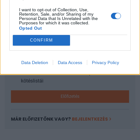
I want to opt-out of Collection, Use,
Retention, Sale, and/or Sharing of my
KEDVES OLVASÓNK!
Personal Data that Is Unrelated with the
Purposes for which it was collected.
Opted Out
A keresett cikk a portfolio.hu hírarchívumához
tartozik, melynek olvasása előfizetéses
CONFIRM
regisztrációhoz kötött.
Az előfizetés a következőket tartalmazza:
Data Deletion
Data Access
Privacy Policy
Portfolio.hu teljes cikkarchívum
Kötéslisták: BÉT elmúlt 2 év napon belüli
kötéslistái
Előfizetés
MÁR ELŐFIZETŐNK VAGY?
BEJELENTKEZÉS