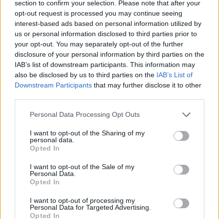
section to confirm your selection. Please note that after your
4%-os pluszba lendült tegnap, a zárás utáni
opt-out request is processed you may continue seeing
kereskedésben az Intel árfolyama azt követően,
interest-based ads based on personal information utilized by
us or personal information disclosed to third parties prior to
hogy a társaság közzétette első negyedéves
your opt-out. You may separately opt-out of the further
gyorsjelentését. Az amerikai technológiai óriás
disclosure of your personal information by third parties on the
nettó profitja a piaci várakozásokat felülteljesítve,
IAB’s list of downstream participants. This information may
közel a négyszeresére ugrott az előző év azonos
also be disclosed by us to third parties on the
IAB’s List of
Downstream Participants
that may further disclose it to other
időszakához viszonyítva és további jó hírt jelent,
third parties.
hogy a menedzsment a folyó negyedévre az
elemzői konszenzusnál kedvezőbb
Personal Data Processing Opt Outs
bevételprognózisokat adott.
I want to opt-out of the Sharing of my
personal data.
Az amerikai technológiai vállalatok közül elsőként tegnap a
Opted In
piacok zárása után közzétette első negyedéves
I want to opt-out of the Sale of my
gyorsjelentését az Intel, ami pozitív meglepetéseket
Personal Data.
tartogatott a befektetők számára. A cég eredményeit
Opted In
mindig kiemelt figyelemmel követik a befektetők, ugyanis
I want to opt-out of processing my
több mint 80%-os részesedéssel rendelkezik globálisan a
Personal Data for Targeted Advertising.
Opted In
számítógép processzorok piacán, így az egész...