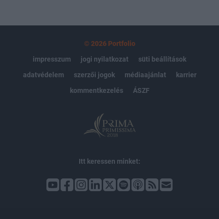
© 2026 Portfolio
impresszum
jogi nyilatkozat
süti beállítások
adatvédelem
szerzői jogok
médiaajánlat
karrier
kommentkezelés
ÁSZF
Itt keressen minket: