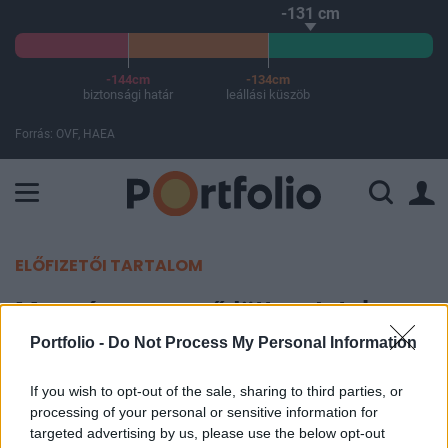
-131 cm
-144cm
-134cm
biztonsági határ
leállási küszöb
Forrás: OVF, HAEA
A Paksi Atomerőmű összteljesítménye 225 MW. A Duna vízállá
ELŐFIZETŐI TARTALOM
Megnégyszereződött az Intel
profitja (2.)
Portfolio -
Do Not Process My Personal Information
If you wish to opt-out of the sale, sharing to third parties, or
Portfolio
processing of your personal or sensitive information for
2010. április 14. 09:15
targeted advertising by us, please use the below opt-out