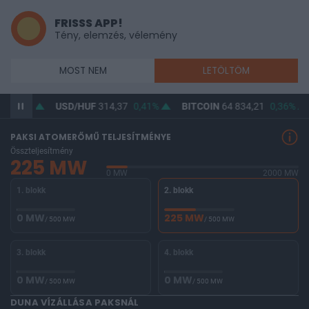
FRISSS APP!
Tény, elemzés, vélemény
MOST NEM
LETÖLTÖM
0,33%
USD/HUF
314,37
0,41%
BITCOIN
64 834,21
0,36%
PAKSI ATOMERŐMŰ TELJESÍTMÉNYE
Összteljesítmény
225 MW
0 MW
2000 MW
1. blokk
2. blokk
0 MW
225 MW
/ 500 MW
/ 500 MW
3. blokk
4. blokk
0 MW
0 MW
/ 500 MW
/ 500 MW
DUNA VÍZÁLLÁSA PAKSNÁL