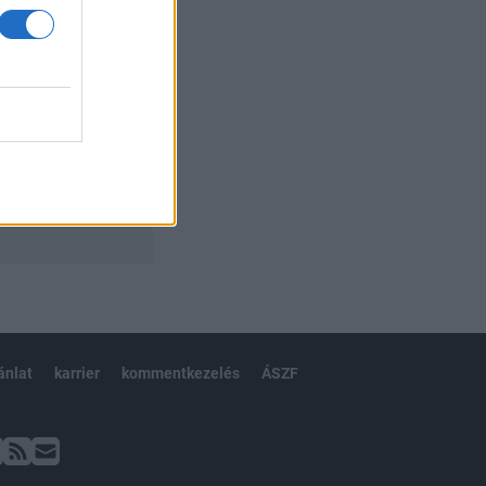
ánlat
karrier
kommentkezelés
ÁSZF