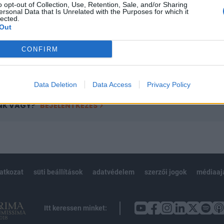
o opt-out of Collection, Use, Retention, Sale, and/or Sharing
övetkezőket tartalmazza:
ersonal Data that Is Unrelated with the Purposes for which it
 teljes cikkarchívum
lected.
Out
 BÉT elmúlt 2 év napon belüli
CONFIRM
Előfizetés
Data Deletion
Data Access
Privacy Policy
NK VAGY?
BEJELENTKEZÉS
latkozat
süti beállítások
adatvédelem
szerzői jogok
médiaaj
Itt keressen minket: