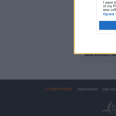
I want t
Az előfizetés a k
of my P
Portfolio.hu
was col
Opted 
Kötéslisták:
kötéslistái
MÁR ELŐFIZETŐ
© 2026 Portfolio
impresszum
jogi nyi