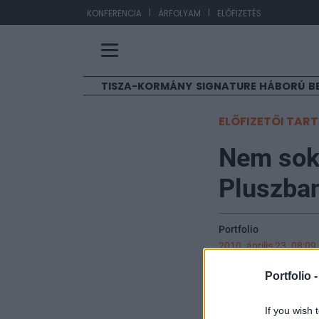
|
|
EU
KONFERENCIA
ÁRFOLYAM
ELŐFIZETÉS
TISZA-KORMÁNY
SIGNATURE
HÁBORÚ
B
ELŐFIZETŐI TAR
Nem sok
Pluszban
Portfolio
2010. április 23. 08:09
Portfolio 
A tegnapi keresk
gazdaságról érke
If you wish 