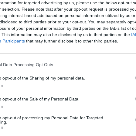
soda, hiszen minden eddiginél jobban felgyorsultak 
formation for targeted advertising by us, please use the below opt-out s
l, mikor kiderült, az eddig ismertnél is magasabb volt
r selection. Please note that after your opt-out request is processed y
iánya. Szép lassan azonban visszatértek a vevők a par
eing interest-based ads based on personal information utilized by us or
disclosed to third parties prior to your opt-out. You may separately opt-
gy végül a vezető részvényindexek mindegyike a pozi
losure of your personal information by third parties on the IAB’s list of
ni zárásra. Ma reggel azonban az ázsiai kereskedésb
. This information may also be disclosed by us to third parties on the
IA
tunk, és az amerikai futuresek is enyhén lefelé állnak
Participants
that may further disclose it to other third parties.
 Microsoft és az Amazon tegnap, piaczárást követően k
jelentése felemás lett.
l Data Processing Opt Outs
 tegnapi kereskedést az amerikai indexek, a nyitás után nem s
 megfordultak, ami a Görögország felől érkező negatív híreknek 
o opt-out of the Sharing of my personal data.
urópai Bizottság jelentéséből kiderült, hogy az eddig ismertnél
In
ztartási hiánya 2009-ben. A Moody's gyorsan lépett,...
o opt-out of the Sale of my Personal Data.
In
ASÓNK!
to opt-out of processing my Personal Data for Targeted
a portfolio.hu hírarchívumához tartozik, melynek olvasása előf
ing.
In
ötött.