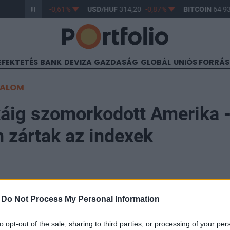
R/HUF
363,17
-0,61%
USD/HUF
314,20
-0,87%
BITCOIN
64 93
EFEKTETÉS
BANK
DEVIZA
GAZDASÁG
GLOBÁL
UNIÓS FORRÁ
TALOM
áig szomorkodott Amerika 
 zártak az indexek
-
Do Not Process My Personal Information
edés csökkenéssel indult a tengerentúlon, a piacok az
zett három kedvező hírre sem rázták le magukról a ne
to opt-out of the sale, sharing to third parties, or processing of your per