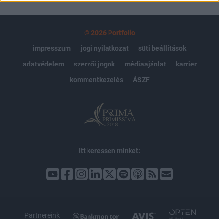
© 2026 Portfolio
impresszum
jogi nyilatkozat
süti beállítások
adatvédelem
szerzői jogok
médiaajánlat
karrier
kommentkezelés
ÁSZF
Itt keressen minket:
Partnereink