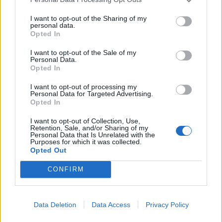
KEDVES OLVASÓNK!
I want to opt-out of the Sharing of my
personal data.
Opted In
A keresett cikk a portfolio.hu hírarchívumához
tartozik, melynek olvasása előfizetéses
I want to opt-out of the Sale of my
Personal Data.
regisztrációhoz kötött.
Opted In
Az előfizetés a következőket tartalmazza:
I want to opt-out of processing my
Portfolio.hu teljes cikkarchívum
Personal Data for Targeted Advertising.
Opted In
Kötéslisták: BÉT elmúlt 2 év napon belüli
kötéslistái
I want to opt-out of Collection, Use,
Retention, Sale, and/or Sharing of my
Personal Data that Is Unrelated with the
Purposes for which it was collected.
Előfizetés
Opted Out
CONFIRM
MÁR ELŐFIZETŐNK VAGY?
BEJELENTKEZÉS
Data Deletion
Data Access
Privacy Policy