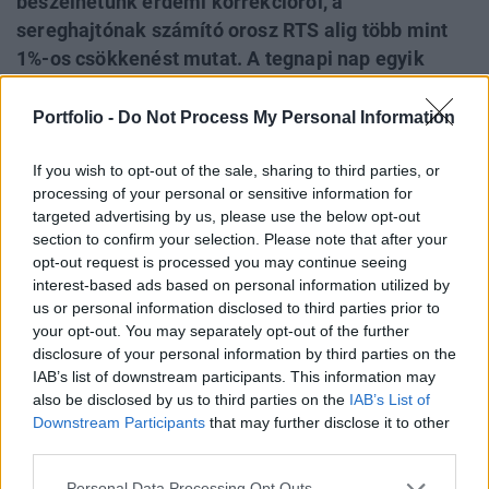
beszélhetünk érdemi korrekcióról, a
sereghajtónak számító orosz RTS alig több mint
1%-os csökkenést mutat. A tegnapi nap egyik
fenegyereke, a BUX ma is relatíve jól szerepel, a
hazai benchmark 0.3%-kal került lejjebb. A
Portfolio -
Do Not Process My Personal Information
befektetők már az újabb iránymutatást várják,
If you wish to opt-out of the sale, sharing to third parties, or
amit a délutáni amerikai makroadatok, valamint
processing of your personal or sensitive information for
az újabb vállalati gyorsjelentések jó eséllyel meg
targeted advertising by us, please use the below opt-out
is adhatnak.
section to confirm your selection. Please note that after your
opt-out request is processed you may continue seeing
A tegnapi szép emelkedés után ma lefelé mozdultak a
interest-based ads based on personal information utilized by
tőzsdék Európa szerte, a főbb indexek azonban
us or personal information disclosed to third parties prior to
mérsékeltebb mínuszt mutatnak csak, a német DAX
your opt-out. You may separately opt-out of the further
disclosure of your personal information by third parties on the
mindössze 0.5%-ot jött vissza a tegnapi csúcsdöntés után.
IAB’s list of downstream participants. This information may
A régióban sincsenek igazán komoly eladók, a
also be disclosed by us to third parties on the
IAB’s List of
leggyengébben teljesítő orosz tőzsde is alig több mint 1%-
Downstream Participants
that may further disclose it to other
os csökkenésben van. Itt a nagy energiakitettség miatt az
third parties.
olajár...
Personal Data Processing Opt Outs