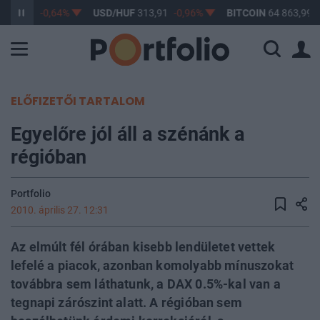
363,08
-0,64%
USD/HUF
313,91
-0,96%
BITCOIN
64 863,99
ELŐFIZETŐI TARTALOM
Egyelőre jól áll a szénánk a
régióban
Portfolio
2010. április 27. 12:31
Az elmúlt fél órában kisebb lendületet vettek
lefelé a piacok, azonban komolyabb mínuszokat
továbbra sem láthatunk, a DAX 0.5%-kal van a
tegnapi zárószint alatt. A régióban sem