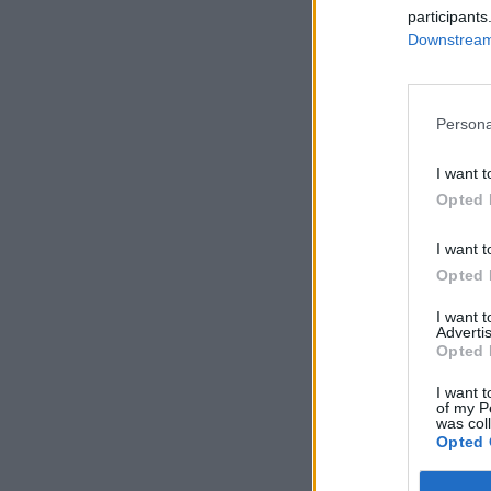
participants
Nem látott napvilág
Downstream 
elmúlt napokban meg
Európában. A spanyo
pedig 1.7%-kal emel
Persona
I want t
KEDVES OLV
Opted 
A keresett cikk 
regisztrációhoz k
I want t
Opted 
Az előfizetés a k
Portfolio.hu
I want 
Advertis
Kötéslisták:
Opted 
kötéslistái
I want t
of my P
was col
Opted 