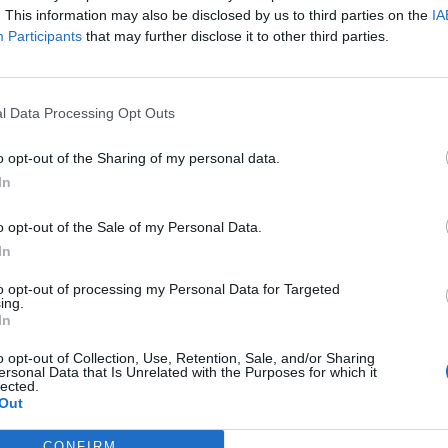
. This information may also be disclosed by us to third parties on the
IA
ot friss hír a görög adósság problémákkal kapcsolatban, ennek
Participants
that may further disclose it to other third parties.
figyelt részvénypiaci csökkenés a reggeli órákban már nem fol
l és portugál piacok is nagyobbat korrigálnak vissza, a PSI 20 2
kedett. A görögök pedig szárnyalnak, az Athex Composite 4.5%-ka
l Data Processing Opt Outs
o opt-out of the Sharing of my personal data.
ASÓNK!
In
a portfolio.hu hírarchívumához tartozik, melynek olvasása előf
ötött.
o opt-out of the Sale of my Personal Data.
In
övetkezőket tartalmazza:
 teljes cikkarchívum
to opt-out of processing my Personal Data for Targeted
ing.
 BÉT elmúlt 2 év napon belüli
In
o opt-out of Collection, Use, Retention, Sale, and/or Sharing
ersonal Data that Is Unrelated with the Purposes for which it
lected.
Előfizetés
Out
CONFIRM