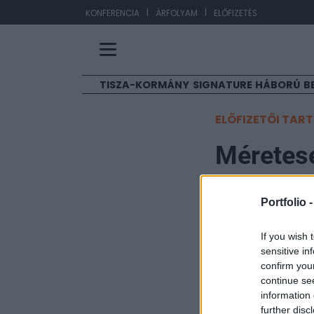
|
|
EU
KONFERENCIA
ÁRFOLYAM
ELŐFIZETÉS
TISZA-KORMÁNY
SIGNATURE
HÁBORÚ
B
ELŐFIZETŐI TAR
Méretese
Portfolio
Portfolio 
2010. április 29. 11:15
If you wish 
Az elmúlt napok 
sensitive in
részvénypiacokon
confirm you
continue se
került feljebb. 
information 
közül a görög 4.5
further disc