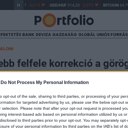
R/HUF
363,17
-0,61%
USD/HUF
314,20
-0,87%
BITCOIN
64 79
EFEKTETÉS
BANK
DEVIZA
GAZDASÁG
GLOBÁL
UNIÓS FORRÁ
TALOM
bb felfele korrekció a görö
-
Do Not Process My Personal Information
to opt-out of the sale, sharing to third parties, or processing of your per
csökkenését követően kisebb emelkedés bontakozott k
formation for targeted advertising by us, please use the below opt-out s
, a német DAX 0.1, a francia CAC 4 0.4, az angol FTSE
r selection. Please note that after your opt-out request is processed y
eing interest-based ads based on personal information utilized by us or
A görög adósságválsággal kapcsolatban legszorosabban 
disclosed to third parties prior to your opt-out. You may separately opt-
, a portugál 2.1, a spanyol 1.7%-ot emelkedett.
losure of your personal information by third parties on the IAB’s list of