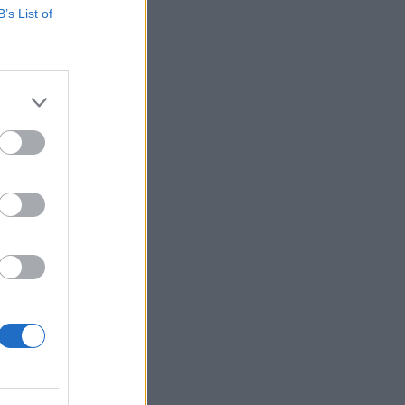
B’s List of
 megfelelően az
ytatódott
.1, az Ibex 35
l került...
izetéses