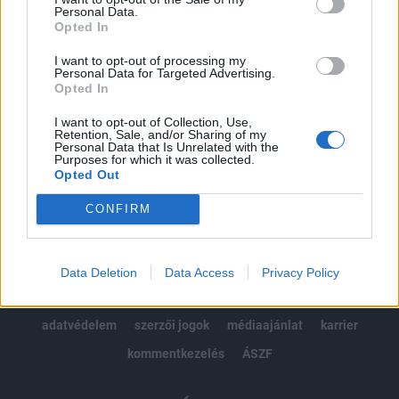
Personal Data.
kötéslistái
Opted In
I want to opt-out of processing my
Előfizetés
Personal Data for Targeted Advertising.
Opted In
I want to opt-out of Collection, Use,
MÁR ELŐFIZETŐNK VAGY?
BEJELENTKEZÉS
Retention, Sale, and/or Sharing of my
Personal Data that Is Unrelated with the
Purposes for which it was collected.
Opted Out
CONFIRM
© 2026 Portfolio
Data Deletion
Data Access
Privacy Policy
impresszum
jogi nyilatkozat
süti beállítások
adatvédelem
szerzői jogok
médiaajánlat
karrier
kommentkezelés
ÁSZF