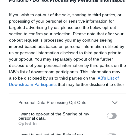
Portfolio -
Do Not Process My Personal Information
A várakozásoknál gyengébb első negyedéves számokat
If you wish to opt-out of the sale, sharing to third parties, or
tett ma közzé az Exxon Mobil bevétel és profitsorokon
processing of your personal or sensitive information for
egyaránt, melynek megfelelően a nyitás előtt 2%-os
targeted advertising by us, please use the below opt-out
mínuszban tartózkodik a részvények
section to confirm your selection. Please note that after your
opt-out request is processed you may continue seeing
árfolyama.Kapcsolódó cikkünk2010.04.29 14:31
interest-based ads based on personal information utilized by
Gyengébben muzsikált az Exxon, mint ahogy az elemzők
us or personal information disclosed to third parties prior to
vártákA Hewlett-Packard tegnap bejelentette, hogy 1.2
your opt-out. You may separately opt-out of the further
milliárd dollárért felvásárolja...
disclosure of your personal information by third parties on the
IAB’s list of downstream participants. This information may
also be disclosed by us to third parties on the
IAB’s List of
KEDVES OLVASÓNK!
Downstream Participants
that may further disclose it to other
third parties.
A keresett cikk a portfolio.hu hírarchívumához
tartozik, melynek olvasása előfizetéses
Personal Data Processing Opt Outs
regisztrációhoz kötött.
I want to opt-out of the Sharing of my
personal data.
Az előfizetés a következőket tartalmazza:
Opted In
Portfolio.hu teljes cikkarchívum
Kötéslisták: BÉT elmúlt 2 év napon belüli
I want to opt-out of the Sale of my