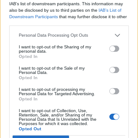
IAB’s list of downstream participants. This information may
mínuszban tartózkodik a nyitást megelőzően.
also be disclosed by us to third parties on the
IAB’s List of
Downstream Participants
that may further disclose it to other
Tegnap 0.5% körüli pluszokban nyitottak a vezető amerikai
third parties.
indexek, mely többlet már az első órában elfogyott. Ezt
követően pedig a kivárás jegyében zajlott a kereskedés. Az
Personal Data Processing Opt Outs
S&P 500 grafikonján láthatjuk, hogy tegnap is a 200 napos
I want to opt-out of the Sharing of my
mozgóátlagon zárt az index.A Dow már a 200 napos felett
personal data.
helyezkedik el, de a 10,600-nál húzódó csúcs láthatóan
Opted In
elbizonytalanította tegnap a vevőket....
I want to opt-out of the Sale of my
Personal Data.
Opted In
KEDVES OLVASÓNK!
I want to opt-out of processing my
A keresett cikk a portfolio.hu hírarchívumához
Personal Data for Targeted Advertising.
Opted In
tartozik, melynek olvasása előfizetéses
regisztrációhoz kötött.
I want to opt-out of Collection, Use,
Retention, Sale, and/or Sharing of my
Personal Data that Is Unrelated with the
Az előfizetés a következőket tartalmazza:
Purposes for which it was collected.
Portfolio.hu teljes cikkarchívum
Opted Out
Kötéslisták: BÉT elmúlt 2 év napon belüli