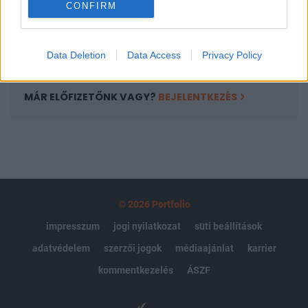
CONFIRM
kötéslistái
Előfizetés
Data Deletion
Data Access
Privacy Policy
MÁR ELŐFIZETŐNK VAGY?
BEJELENTKEZÉS
© 2026 Portfolio
impresszum
jogi nyilatkozat
süti beállítások
adatvédelem
szerzői jogok
médiaajánlat
karrier
kommentkezelés
ÁSZF