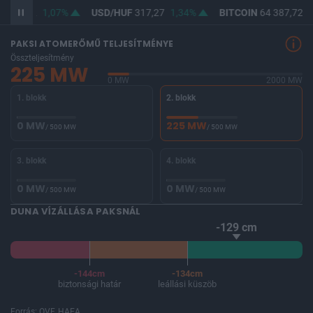
F
365,62
1,07%
USD/HUF
317,27
1,34%
BITCOIN
64 387,72
-
PAKSI ATOMERŐMŰ TELJESÍTMÉNYE
Összteljesítmény
225 MW
0 MW
2000 MW
1. blokk
2. blokk
0 MW
225 MW
/ 500 MW
/ 500 MW
3. blokk
4. blokk
0 MW
0 MW
/ 500 MW
/ 500 MW
DUNA VÍZÁLLÁSA PAKSNÁL
-129 cm
-144cm
-134cm
biztonsági határ
leállási küszöb
Forrás: OVF, HAEA