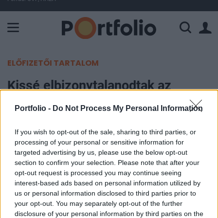
A Paksi Atomerőmű összteljesítménye 225 MW. A Duna vízállá
ELŐFIZETŐI TARTALOM
Kissé elbizonytalanodtak az
amerikai befektetők
Portfolio -
Do Not Process My Personal Information
Portfolio
If you wish to opt-out of the sale, sharing to third parties, or
2010. július 28. 15:14
processing of your personal or sensitive information for
targeted advertising by us, please use the below opt-out
Három szép emelkedő nap után tegnap
section to confirm your selection. Please note that after your
opt-out request is processed you may continue seeing
megpihentek az amerikai indexek, a hét további
interest-based ads based on personal information utilized by
részében így az lesz a kérdés, hogy tovább
us or personal information disclosed to third parties prior to
tudnak-e emelkedni. A határidős indexek közül a
your opt-out. You may separately opt-out of the further
Dow 33, az S&P 500 3.3, a Nasdaq 100 5.75 pontos
disclosure of your personal information by third parties on the