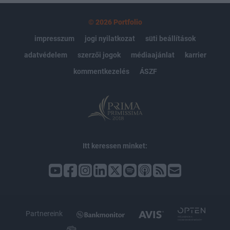
© 2026 Portfolio
impresszum
jogi nyilatkozat
süti beállítások
adatvédelem
szerzői jogok
médiaajánlat
karrier
kommentkezelés
ÁSZF
Itt keressen minket:
Partnereink