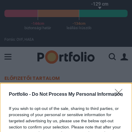
-129 cm
-144cm
-134cm
biztonsági határ
leállási küszöb
Forrás: OVF, HAEA
A Paksi Atomerőmű összteljesítménye 225 MW. A Duna vízállá
ELŐFIZETŐI TARTALOM
Mattheisen: a válságadónak
Portfolio -
Do Not Process My Personal Information
komoly hatása lesz az
If you wish to opt-out of the sale, sharing to third parties, or
osztalékfizetésre
processing of your personal or sensitive information for
targeted advertising by us, please use the below opt-out
Portfolio
section to confirm your selection. Please note that after your