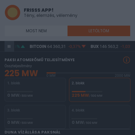
FRISSS APP!
Tény, elemzés, vélemény
MOST NEM
LETÖLTÖM
,85
1,21%
BITCOIN
64 360,31
-0,37%
BUX
146 563,2
-1,03%
PAKSI ATOMERŐMŰ TELJESÍTMÉNYE
Összteljesítmény
225 MW
0 MW
2000 MW
1. blokk
2. blokk
0 MW
225 MW
/ 500 MW
/ 500 MW
3. blokk
4. blokk
0 MW
0 MW
/ 500 MW
/ 500 MW
DUNA VÍZÁLLÁSA PAKSNÁL