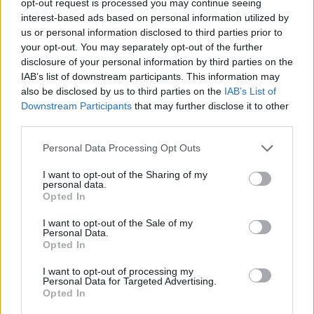
2010. december 07. 12:44
opt-out request is processed you may continue seeing
interest-based ads based on personal information utilized by
us or personal information disclosed to third parties prior to
A válságadó egyik következménye, hogy az
your opt-out. You may separately opt-out of the further
komoly hatással lesz a Magyar Telekom
disclosure of your personal information by third parties on the
osztalékfizetésére. Ha folytatódik a különadók
IAB’s list of downstream participants. This information may
also be disclosed by us to third parties on the
IAB’s List of
rendszere, akkor hosszabb távon is jelentkezhet a
Downstream Participants
that may further disclose it to other
hatás a vállalat cashflow helyzetére - mondta el
third parties.
előadásában Christopher Mattheisen, a Magyar
Telekom elnök-vezérigazgatója.
Personal Data Processing Opt Outs
I want to opt-out of the Sharing of my
Komoly hatás A külső piac nem hiszi, hogy csak 3 évre szól
personal data.
az intékedéssor. A külvilág jól látja, hogy 2012 után nagy
Opted In
lyuk jelenik meg - fejtette ki az MTelekom első embere a
I want to opt-out of the Sale of my
válságadók kapcsán a GKI konferenciáján. Nem hallottuk
Personal Data.
egyértelműen, hogy mi a kormány szándéka, lesz-e
Opted In
folytatása a különadóknak. De ha folytatódik egy ilyen
I want to opt-out of processing my
különadó rendszer, akkor hosszabb...
Personal Data for Targeted Advertising.
Opted In