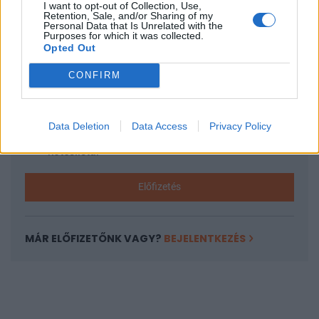
I want to opt-out of Collection, Use,
KEDVES OLVASÓNK!
Retention, Sale, and/or Sharing of my
Personal Data that Is Unrelated with the
A keresett cikk a portfolio.hu hírarchívumához
Purposes for which it was collected.
Opted Out
tartozik, melynek olvasása előfizetéses
regisztrációhoz kötött.
CONFIRM
Az előfizetés a következőket tartalmazza:
Portfolio.hu teljes cikkarchívum
Data Deletion
Data Access
Privacy Policy
Kötéslisták: BÉT elmúlt 2 év napon belüli
kötéslistái
Előfizetés
MÁR ELŐFIZETŐNK VAGY?
BEJELENTKEZÉS