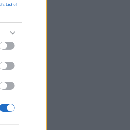
B’s List of
örök és osztrák
cemberi lejáratra
futás felé közeledve
izetéses