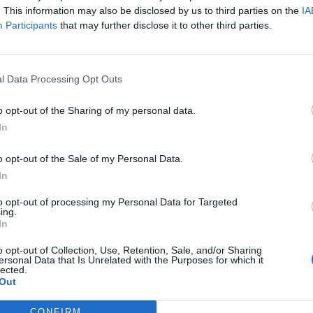
. This information may also be disclosed by us to third parties on the
IA
el alulteljesítőnek számít a hazai részvényindex, legjobban a t
Participants
that may further disclose it to other third parties.
.Ma futottak ki a BÉT származékos szekciójába tartozó, 2010. de
 (egyedi részvény és BUX) termékek. A befektetők többsége a ki
beri határidőre görgeti tovább pozícióját...
l Data Processing Opt Outs
o opt-out of the Sharing of my personal data.
ASÓNK!
In
a portfolio.hu hírarchívumához tartozik, melynek olvasása előf
ötött.
o opt-out of the Sale of my Personal Data.
In
övetkezőket tartalmazza:
 teljes cikkarchívum
to opt-out of processing my Personal Data for Targeted
ing.
 BÉT elmúlt 2 év napon belüli
In
o opt-out of Collection, Use, Retention, Sale, and/or Sharing
ersonal Data that Is Unrelated with the Purposes for which it
lected.
Előfizetés
Out
CONFIRM