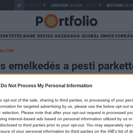
R/HUF
363,17
-0,61%
USD/HUF
314,20
-0,87%
BITCOIN
65 00
EFEKTETÉS
BANK
DEVIZA
GAZDASÁG
GLOBÁL
UNIÓS FORRÁ
TALOM
s emelkedés a pesti parket
-
Do Not Process My Personal Information
:30
to opt-out of the sale, sharing to third parties, or processing of your per
lel ugyan, de az elmúlt napokhoz hasonló kereskedést 
formation for targeted advertising by us, please use the below opt-out s
,2%-os emelkedésével alulteljesítő a régióban, ám to
r selection. Please note that after your opt-out request is processed y
eing interest-based ads based on personal information utilized by us or
b elmozdulások. A főbb papírok közül az OTP 0,7, a M
disclosed to third parties prior to your opt-out. You may separately opt-
a Richter 0,4, a Magyar Telekom pedig 0,2%-ot veszítet
losure of your personal information by third parties on the IAB’s list of