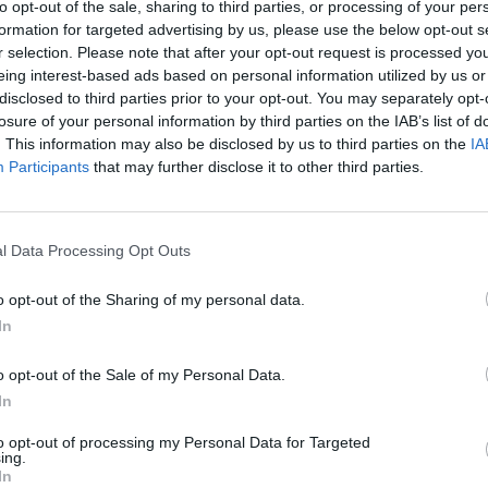
to opt-out of the sale, sharing to third parties, or processing of your per
formation for targeted advertising by us, please use the below opt-out s
:02
r selection. Please note that after your opt-out request is processed y
eing interest-based ads based on personal information utilized by us or
al jelentette meg a Deloitte egy évre előre tekintő gl
disclosed to third parties prior to your opt-out. You may separately opt-
losure of your personal information by third parties on the IAB’s list of
jelzését. A jelentés megállapítja, hogy annak ellenére,
. This information may also be disclosed by us to third parties on the
IA
álság enyhülni kezdett, az energiaipar 2011-ben valós
Participants
that may further disclose it to other third parties.
elyzetben lesz. A gazdasági fellendülés globális és eg
lajár, valamint a fellendülés dinamikája és fenntartha
előállításának és felhasználásának különböző formáit.
l Data Processing Opt Outs
nergy & Resources csoport "Energy Predictions 2011" című jele
o opt-out of the Sharing of my personal data.
zé a következő évre vonatkozó előrejelzéseit. A jelentés ügyfele
In
te tagvállalatok energiaiparral foglalkozó vezető szakértőivel vi
 készült. Gion Gábor, a Deloitte Zrt. elnök-vezérigazgatója...
o opt-out of the Sale of my Personal Data.
In
ASÓNK!
to opt-out of processing my Personal Data for Targeted
ing.
a portfolio.hu hírarchívumához tartozik, melynek olvasása előf
In