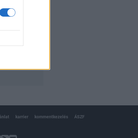
ánlat
karrier
kommentkezelés
ÁSZF