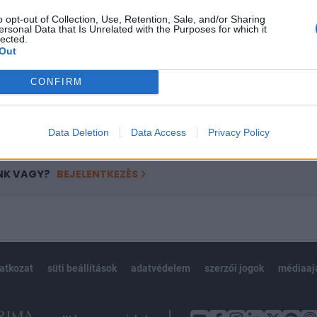
ötött.
o opt-out of Collection, Use, Retention, Sale, and/or Sharing
ersonal Data that Is Unrelated with the Purposes for which it
övetkezőket tartalmazza:
lected.
Out
 teljes cikkarchívum
 BÉT elmúlt 2 év napon belüli
CONFIRM
Előfizetés
Data Deletion
Data Access
Privacy Policy
NK VAGY?
BEJELENTKEZÉS
latkozat
süti beállítások
adatvédelem
szerzői jogok
médiaaj