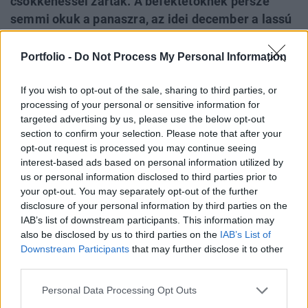
csökkenéssel zártak. A befektetőknek persze
semmi okuk a panaszra, az idei december a lassú
hegymenetnek köszönhetően kimagaslóan jó
eredményeket hozott. Ázsiában csak néhány
Portfolio -
Do Not Process My Personal Information
piacon volt ma kereskedés, ahol azonban nyitva
voltak a tőzsdék, ott többnyire enyhe emelkedés
If you wish to opt-out of the sale, sharing to third parties, or
processing of your personal or sensitive information for
volt megfigyelhető. Az amerikai határidős indexek
targeted advertising by us, please use the below opt-out
minimális pluszban tartózkodnak.
section to confirm your selection. Please note that after your
opt-out request is processed you may continue seeing
Az elmúlt napok lassú hegymenete után tegnap kisebb
interest-based ads based on personal information utilized by
mínuszban kezdték a kereskedést az amerikai piacok, még
us or personal information disclosed to third parties prior to
a vártnál jobb makroadatok sem tudták jó kedvre deríteni a
your opt-out. You may separately opt-out of the further
befektetőket. Bár röviddel a zárás előtt azonban sikerült
disclosure of your personal information by third parties on the
IAB’s list of downstream participants. This information may
ismét pozitív tartományba fordulniuk az indexeknek, a
also be disclosed by us to third parties on the
IAB’s List of
keresledést végül mégiscsak enyhe csökkenéssel fejezték
Downstream Participants
that may further disclose it to other
be. A Dow 0,1, az S&P 500 és a Nasdaq...
third parties.
Personal Data Processing Opt Outs
KEDVES OLVASÓNK!