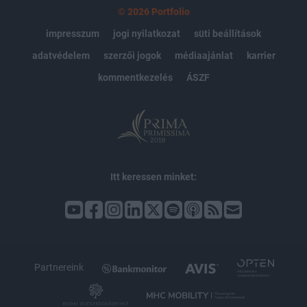
© 2026 Portfolio
impresszum
jogi nyilatkozat
süti beállítások
adatvédelem
szerzői jogok
médiaajánlat
karrier
kommentkezelés
ÁSZF
Itt keressen minket:
Partnereink