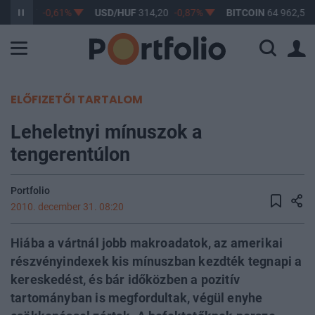
F
363,17
-0,61%
USD/HUF
314,20
-0,87%
BITCOIN
64 962,59
ELŐFIZETŐI TARTALOM
Leheletnyi mínuszok a
tengerentúlon
Portfolio
2010. december 31. 08:20
Hiába a vártnál jobb makroadatok, az amerikai
részvényindexek kis mínuszban kezdték tegnapi a
kereskedést, és bár időközben a pozitív
tartományban is megfordultak, végül enyhe