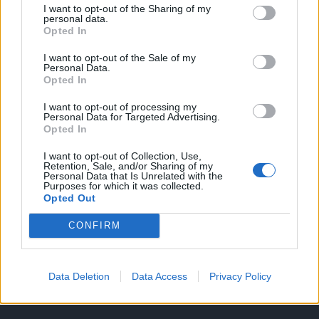
I want to opt-out of the Sharing of my
A keresett cikk a portfolio.hu hírarchívumához
personal data.
Opted In
tartozik, melynek olvasása előfizetéses
regisztrációhoz kötött.
I want to opt-out of the Sale of my
Personal Data.
Az előfizetés a következőket tartalmazza:
Opted In
Portfolio.hu teljes cikkarchívum
I want to opt-out of processing my
Kötéslisták: BÉT elmúlt 2 év napon belüli
Personal Data for Targeted Advertising.
Opted In
kötéslistái
I want to opt-out of Collection, Use,
Retention, Sale, and/or Sharing of my
Előfizetés
Personal Data that Is Unrelated with the
Purposes for which it was collected.
Opted Out
MÁR ELŐFIZETŐNK VAGY?
BEJELENTKEZÉS
CONFIRM
Data Deletion
Data Access
Privacy Policy