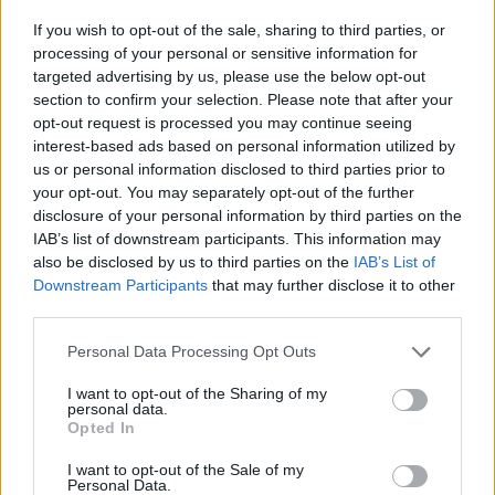
A S&P 500 index opciókra vonatkozó volatilitást mérő, a
If you wish to opt-out of the sale, sharing to third parties, or
piac változékonyság mérőszámaként használt VIX index
processing of your personal or sensitive information for
érzékelhető módon emelkedett az elmúlt napok-hetek
targeted advertising by us, please use the below opt-out
section to confirm your selection. Please note that after your
során, jelenlegi 25 pontos szintje azonban egyelőre nem
opt-out request is processed you may continue seeing
tekinthető kiugró értéknek. Idén tavasszal 30-ig ment fel a
interest-based ads based on personal information utilized by
mutató, a 2010 eleji mini pánikban pedig rövid időre 40 fölé
us or personal information disclosed to third parties prior to
szökött az indikátor. A Lehman...
your opt-out. You may separately opt-out of the further
disclosure of your personal information by third parties on the
IAB’s list of downstream participants. This information may
KEDVES OLVASÓNK!
also be disclosed by us to third parties on the
IAB’s List of
Downstream Participants
that may further disclose it to other
A keresett cikk a portfolio.hu hírarchívumához
third parties.
tartozik, melynek olvasása előfizetéses
regisztrációhoz kötött.
Personal Data Processing Opt Outs
Az előfizetés a következőket tartalmazza:
I want to opt-out of the Sharing of my
personal data.
Portfolio.hu teljes cikkarchívum
Opted In
Kötéslisták: BÉT elmúlt 2 év napon belüli
I want to opt-out of the Sale of my
kötéslistái
Personal Data.