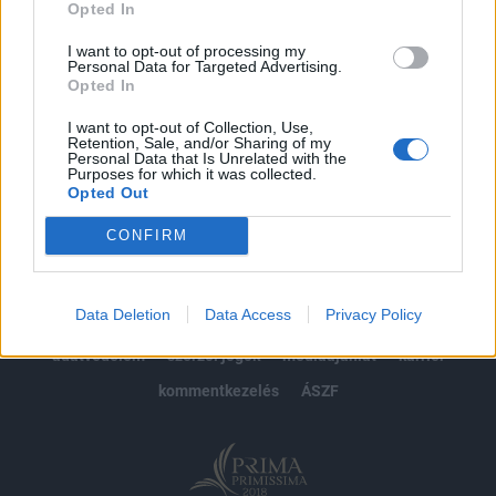
Opted In
Előfizetés
I want to opt-out of processing my
Personal Data for Targeted Advertising.
Opted In
MÁR ELŐFIZETŐNK VAGY?
BEJELENTKEZÉS
I want to opt-out of Collection, Use,
Retention, Sale, and/or Sharing of my
Personal Data that Is Unrelated with the
Purposes for which it was collected.
Opted Out
CONFIRM
© 2026 Portfolio
Data Deletion
Data Access
Privacy Policy
impresszum
jogi nyilatkozat
süti beállítások
adatvédelem
szerzői jogok
médiaajánlat
karrier
kommentkezelés
ÁSZF