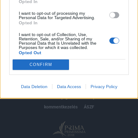
Opted In
Előfizetés
I want to opt-out of processing my
Personal Data for Targeted Advertising.
Opted In
MÁR ELŐFIZETŐNK VAGY?
BEJELENTKEZÉS
I want to opt-out of Collection, Use,
Retention, Sale, and/or Sharing of my
Personal Data that Is Unrelated with the
Purposes for which it was collected.
Opted Out
CONFIRM
© 2026 Portfolio
Data Deletion
Data Access
Privacy Policy
impresszum
jogi nyilatkozat
süti beállítások
adatvédelem
szerzői jogok
médiaajánlat
karrier
kommentkezelés
ÁSZF