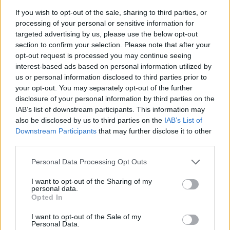
MOLReal-time árfolyamInformációs panelEddig hír nincs a
If you wish to opt-out of the sale, sharing to third parties, or
mai nagy magyar esés mögött, a régiós olajszektorban
processing of your personal or sensitive information for
mindenesetre nem lehet ilyen nagy kiöntést tapasztalni
targeted advertising by us, please use the below opt-out
(egyedül a PKN mutat hasonló mértékű leértékelődést, mint
section to confirm your selection. Please note that after your
opt-out request is processed you may continue seeing
a MOL). Az OMV ma tette közzé üzemi szinten vártnál
interest-based ads based on personal information utilized by
gyengébb jelentését, a papír azonban még így is 3% feletti
us or personal information disclosed to third parties prior to
pluszban áll. A MOL jövő héten publikálja...
your opt-out. You may separately opt-out of the further
disclosure of your personal information by third parties on the
IAB’s list of downstream participants. This information may
KEDVES OLVASÓNK!
also be disclosed by us to third parties on the
IAB’s List of
Downstream Participants
that may further disclose it to other
A keresett cikk a portfolio.hu hírarchívumához
third parties.
tartozik, melynek olvasása előfizetéses
regisztrációhoz kötött.
Personal Data Processing Opt Outs
Az előfizetés a következőket tartalmazza:
I want to opt-out of the Sharing of my
personal data.
Portfolio.hu teljes cikkarchívum
Opted In
Kötéslisták: BÉT elmúlt 2 év napon belüli
kötéslistái
I want to opt-out of the Sale of my
Personal Data.