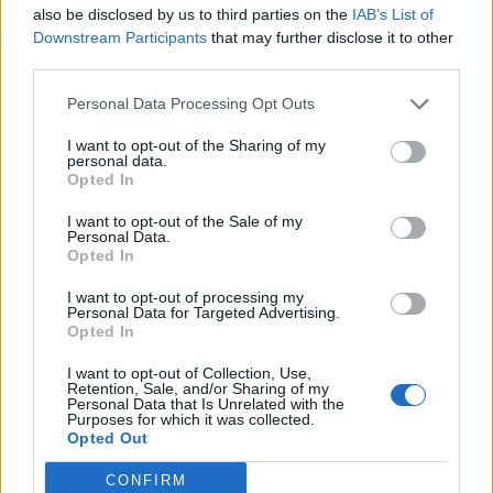
also be disclosed by us to third parties on the
IAB’s List of
Május eleje óta igen sokat estek a részvénypiacok, a
Downstream Participants
that may further disclose it to other
korábbi napokban látott pánikhangulat pedig a válság
third parties.
legsötétebb hónapjait idézte fel újra a befektetőkben. A
lejtmenet egyik fő oka a gazdasági növekedésbe vetett hit
Personal Data Processing Opt Outs
megrendülése, aminek következtében egyesek már W-alakú
I want to opt-out of the Sharing of my
recessziót vízionálnak.Érdekességképpen megvizsgáltuk,
personal data.
hogy a május óta zajló részvénypiaci...
Opted In
I want to opt-out of the Sale of my
Personal Data.
KEDVES OLVASÓNK!
Opted In
A keresett cikk a portfolio.hu hírarchívumához
I want to opt-out of processing my
Personal Data for Targeted Advertising.
tartozik, melynek olvasása előfizetéses
Opted In
regisztrációhoz kötött.
I want to opt-out of Collection, Use,
Az előfizetés a következőket tartalmazza:
Retention, Sale, and/or Sharing of my
Personal Data that Is Unrelated with the
Portfolio.hu teljes cikkarchívum
Purposes for which it was collected.
Opted Out
Kötéslisták: BÉT elmúlt 2 év napon belüli
kötéslistái
CONFIRM