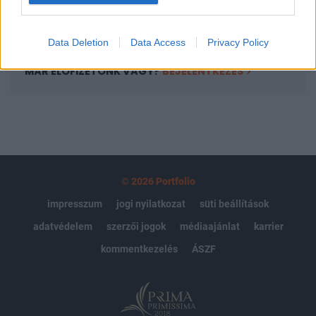
Előfizetés
Data Deletion
Data Access
Privacy Policy
MÁR ELŐFIZETŐNK VAGY?
BEJELENTKEZÉS
© 2026 Portfolio
impresszum
jogi nyilatkozat
süti beállítások
adatvédelem
szerzői jogok
médiaajánlat
karrier
kommentkezelés
ÁSZF