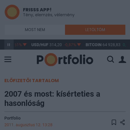
FRISSS APP!
Tény, elemzés, vélemény
MOST NEM
LETÖLTÖM
3,17
-0,61%
USD/HUF
314,20
-0,87%
BITCOIN
64 928,83
0,0
ELŐFIZETŐI TARTALOM
2007 és most: kísérteties a
hasonlóság
Portfolio
2011. augusztus 12. 13:28