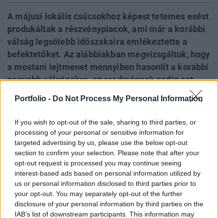
A májusi lokális csúcsokhoz képest tetemes esést
produkáltak a részvénypiacok, ami már a korábbi
válság legsötebb időszakaira emlékeztette a
befektetőket. Az alábbiakban megvizsgáltuk, hogy
a mostani lejtmenet mennyiben hasonlít a korábbi
nagyobb válságokra, az eredmények pedig azt
mutatják, a 2007-2009-es krízishez képest
Portfolio -
Do Not Process My Personal Information
kísérteties a hasonlóság: a Dow Jones idex
lényegében ugyanazt az utat járta be az elmúlt
If you wish to opt-out of the sale, sharing to third parties, or
három hónapban, mint a legutóbbi válság
processing of your personal or sensitive information for
kezdetekor. Ebből persze messzemenő
targeted advertising by us, please use the below opt-out
section to confirm your selection. Please note that after your
következtetéseket még nem érdemes levonni, az
opt-out request is processed you may continue seeing
azonban bizonyos, hogy a világban súlyos,
interest-based ads based on personal information utilized by
megoldatlan problémák vannak, vagyis a
us or personal information disclosed to third parties prior to
kilátások meglehetősen borúsak. Emiatt könnyen
your opt-out. You may separately opt-out of the further
disclosure of your personal information by third parties on the
lehet, hogy a mélypontot még nem értük el.
IAB’s list of downstream participants. This information may