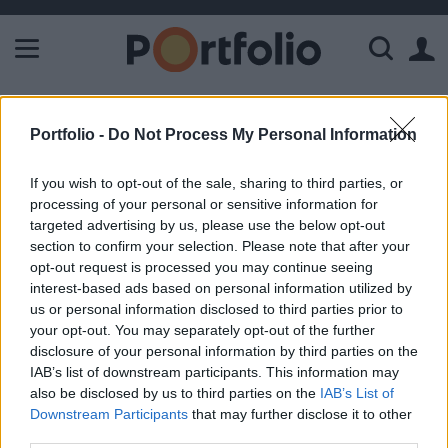
A Paksi Atomerőmű összteljesítménye 226 MW. A Duna vízállá
ELŐFIZETŐI TARTALOM
Portfolio -
Do Not Process My Personal Information
Huber István 5% fölé került a
If you wish to opt-out of the sale, sharing to third parties, or
Nutexben
processing of your personal or sensitive information for
targeted advertising by us, please use the below opt-out
section to confirm your selection. Please note that after your
Portfolio
opt-out request is processed you may continue seeing
2011. augusztus 29. 22:28
interest-based ads based on personal information utilized by
us or personal information disclosed to third parties prior to
Huber István bejelentette, hogy az előző hetekben
your opt-out. You may separately opt-out of the further
a Budapesti Értéktőzsdén végrehajtott
disclosure of your personal information by third parties on the
IAB’s list of downstream participants. This information may
részvényvásárlásai eredményeképpen a Nutex-
also be disclosed by us to third parties on the
IAB’s List of
ben fennálló befolyása 2011. augusztus 25.
Downstream Participants
that may further disclose it to other
napjával 5% fölé emelkedett - áll a társaság BÉT
third parties.