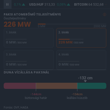
362,10
0,1%
USD/HUF
313,33
0,08%
BITCOIN
64 532,68
-0,
PAKSI ATOMERŐMŰ TELJESÍTMÉNYE
Összteljesítmény
226 MW
0 MW
2000 MW
1. blokk
2. blokk
0 MW
226 MW
/ 500 MW
/ 500 MW
3. blokk
4. blokk
0 MW
0 MW
/ 500 MW
/ 500 MW
DUNA VÍZÁLLÁSA PAKSNÁL
-132 cm
-144cm
-134cm
biztonsági határ
leállási küszöb
Forrás: OVF, HAEA