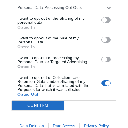
közleményében.
Personal Data Processing Opt Outs
I want to opt-out of the Sharing of my
personal data.
KEDVES OLVASÓNK!
Opted In
A keresett cikk a portfolio.hu hírarchívumához
I want to opt-out of the Sale of my
Personal Data.
tartozik, melynek olvasása előfizetéses
Opted In
regisztrációhoz kötött.
I want to opt-out of processing my
Az előfizetés a következőket tartalmazza:
Personal Data for Targeted Advertising.
Opted In
Portfolio.hu teljes cikkarchívum
Kötéslisták: BÉT elmúlt 2 év napon belüli
I want to opt-out of Collection, Use,
Retention, Sale, and/or Sharing of my
kötéslistái
Personal Data that Is Unrelated with the
Purposes for which it was collected.
Opted Out
Előfizetés
CONFIRM
MÁR ELŐFIZETŐNK VAGY?
BEJELENTKEZÉS
Data Deletion
Data Access
Privacy Policy