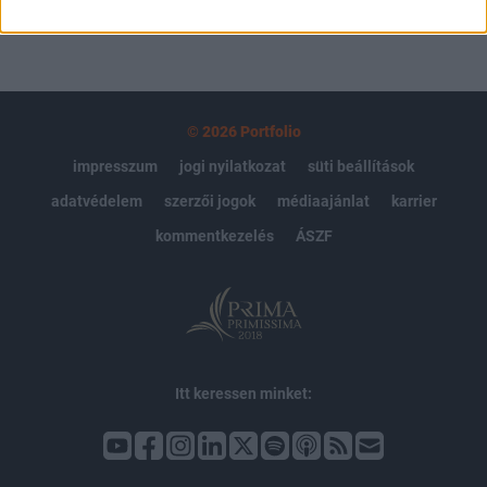
© 2026 Portfolio
impresszum
jogi nyilatkozat
süti beállítások
adatvédelem
szerzői jogok
médiaajánlat
karrier
kommentkezelés
ÁSZF
Itt keressen minket: