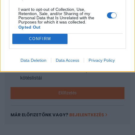
I want to opt-out of Collection, Use,
Retention, Sale, and/or Sharing of my
KEDVES OLVASÓNK!
Personal Data that Is Unrelated with the
Purposes for which it was collected.
Opted Out
A keresett cikk a portfolio.hu hírarchívumához
tartozik, melynek olvasása előfizetéses
CONFIRM
regisztrációhoz kötött.
Az előfizetés a következőket tartalmazza:
Data Deletion
Data Access
Privacy Policy
Portfolio.hu teljes cikkarchívum
Kötéslisták: BÉT elmúlt 2 év napon belüli
kötéslistái
Előfizetés
MÁR ELŐFIZETŐNK VAGY?
BEJELENTKEZÉS