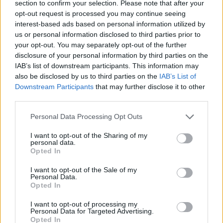
section to confirm your selection. Please note that after your
hathat többek között egy újabb piaci válság, az
opt-out request is processed you may continue seeing
alternatív tőzsdék is forgalmat szívhatnak el a
interest-based ads based on personal information utilized by
us or personal information disclosed to third parties prior to
BÉT-ről, és a legrosszabb forgatókönyv szerint
your opt-out. You may separately opt-out of the further
akár az egyik blue-chip vállalat is kivezetésre
disclosure of your personal information by third parties on the
kerülhet a következő években. Egy azonban az
IAB’s list of downstream participants. This information may
alap és a legrosszabb forgatókönyvben is közös: a
also be disclosed by us to third parties on the
IAB’s List of
Downstream Participants
that may further disclose it to other
BÉT véleménye szerint mindkét esetben
third parties.
előnyökkel jár a Xetra bevezetése. Kérdés, a BÉT
kisrészvényeseit is sikerül-e meggyőzni a
Personal Data Processing Opt Outs
dokumentumban levezetett érveléssel.
I want to opt-out of the Sharing of my
personal data.
Modell a kereskedési rendszer cseréjéhez A BÉT kalkulációi
Opted In
során abból az alapfeltevésből indult ki, hogy a Xetra
I want to opt-out of the Sale of my
rendszer bevezetése az egyszerűbb hozzáférésen keresztül
Personal Data.
elősegíti a szekciótagok számának növekedését, ez pedig
Opted In
pozitívan hathat a részvénypiaci forgalomra. Egy
I want to opt-out of processing my
statisztikai modell került kidolgozásra, amely 18 külföldi
Personal Data for Targeted Advertising.
Opted In
tőzsde 2005-ös, valamint 20 (18+2)...