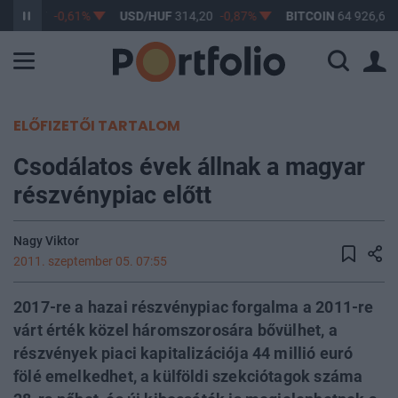
F
363,17
-0,61%
USD/HUF
314,20
-0,87%
BITCOIN
64 926,69
ELŐFIZETŐI TARTALOM
Csodálatos évek állnak a magyar
részvénypiac előtt
Nagy Viktor
2011. szeptember 05. 07:55
2017-re a hazai részvénypiac forgalma a 2011-re
várt érték közel háromszorosára bővülhet, a
részvények piaci kapitalizációja 44 millió euró
fölé emelkedhet, a külföldi szekciótagok száma