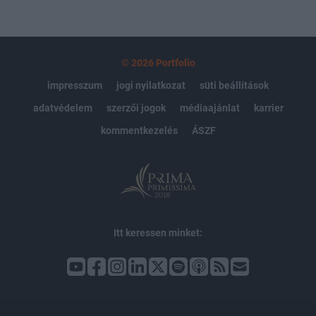
© 2026 Portfolio
impresszum
jogi nyilatkozat
süti beállítások
adatvédelem
szerzői jogok
médiaajánlat
karrier
kommentkezelés
ÁSZF
Itt keressen minket: