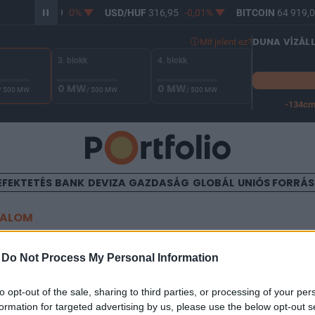
R/HUF
365,39
0%
USD/HUF
316,95
-0,01%
BITCOIN
64 919,0
DUNA VÍZÁL
Mit jelent ez?
3. blokk
4. blokk
0 MW
0 MW
/ 500 MW
/ 500 MW
/ 500 MW
-134c
A Duna vízállása Paksnál -126 cm. A leállási küszöb -134 cm,
EFEKTETÉS
BANK
DEVIZA
GAZDASÁG
GLOBÁL
UNIÓS FORRÁ
TALOM
tő csaták jöhetnek a bikák 
-
Do Not Process My Personal Information
között"
to opt-out of the sale, sharing to third parties, or processing of your per
formation for targeted advertising by us, please use the below opt-out s