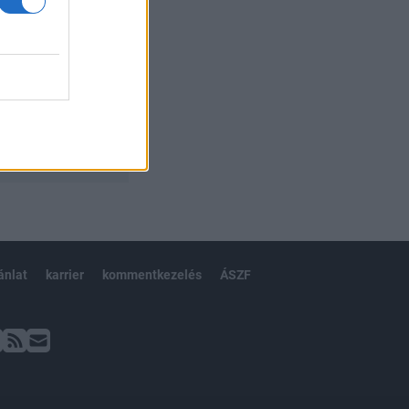
ánlat
karrier
kommentkezelés
ÁSZF