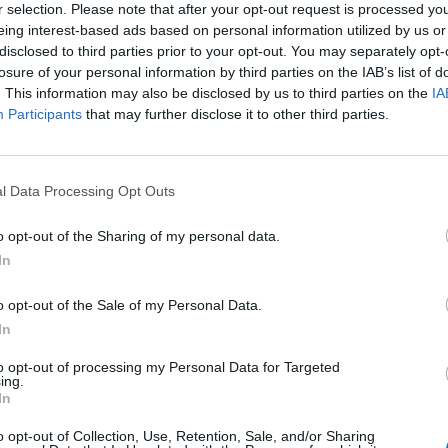
r selection. Please note that after your opt-out request is processed y
eing interest-based ads based on personal information utilized by us or
08:57
disclosed to third parties prior to your opt-out. You may separately opt-
losure of your personal information by third parties on the IAB’s list of
és során kedvező teljesítményt felmutató amerikai r
. This information may also be disclosed by us to third parties on the
IA
imista határidők eredőjeként a pozitív tartományokban
Participants
that may further disclose it to other third parties.
s - véli Pap Attila, a Quaestor pénzügyi tanácsadója.
ézve az elmúlt hetek során a DAX alulteljesítését láthattunk, ahol
l Data Processing Opt Outs
egérkezett a nagyon fontos 5150 pontos támaszához. E szint er
t. Egyrészt a 2009 óta tartó emelkedés 61,8%-os Fibonacci szintje 
o opt-out of the Sharing of my personal data.
s fordított fej-váll nyakvonalát teszteltük vissza, harmadrészt.
In
o opt-out of the Sale of my Personal Data.
ASÓNK!
In
a portfolio.hu hírarchívumához tartozik, melynek olvasása előf
to opt-out of processing my Personal Data for Targeted
ötött.
ing.
In
övetkezőket tartalmazza:
o opt-out of Collection, Use, Retention, Sale, and/or Sharing
 teljes cikkarchívum