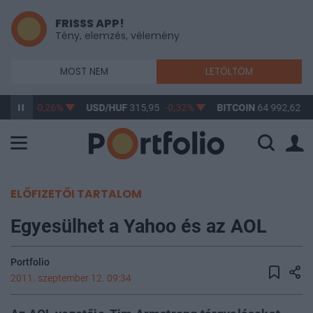
FRISSS APP!
Tény, elemzés, vélemény
MOST NEM
LETÖLTÖM
364,47
-0,26%
USD/HUF
315,95
-0,32%
BITCOIN
64 992,62
1
ELŐFIZETŐI TARTALOM
Egyesülhet a Yahoo és az AOL
Portfolio
2011. szeptember 12. 09:34