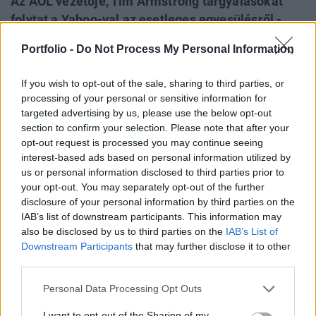
Az AOL vezetője, Tim Armstrong tárgyalásokat
folytat a Yahoo-val az esetleges egyesülésről -
adta hírül a Bloomberg az ügyhöz közel álló, meg
Portfolio -
Do Not Process My Personal Information
nem nevezett forrásokra hivatkozva. Mint
ismeretes az utóbbi társaság nemrégiben
If you wish to opt-out of the sale, sharing to third parties, or
menesztette vezérigazgatóját, mivel képtelen volt
processing of your personal or sensitive information for
talpraállítani a vállalatot.
targeted advertising by us, please use the below opt-out
section to confirm your selection. Please note that after your
Armstrong vizsgálja a Yahoo-val történő esetleges
opt-out request is processed you may continue seeing
interest-based ads based on personal information utilized by
egyesülés lehetőségét, melynek célja, hogy mindkét
us or personal information disclosed to third parties prior to
internetes cég megerősödjön - közölték a nevük
your opt-out. You may separately opt-out of the further
elhallgatását kérő személyek. Armstrong állítólag private
disclosure of your personal information by third parties on the
equity társaságokkal és az Allen & Co. befektetési
IAB’s list of downstream participants. This information may
bankáraival is tárgyalt az összeolvadásról. Az AOL már
also be disclosed by us to third parties on the
IAB’s List of
nem először közeledik a Yahoo-hoz, a társaság...
Downstream Participants
that may further disclose it to other
third parties.
KEDVES OLVASÓNK!
Personal Data Processing Opt Outs
A keresett cikk a portfolio.hu hírarchívumához
I want to opt-out of the Sharing of my