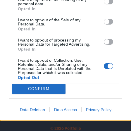
personal data.
tartozik, melynek olvasása előfizetéses
Opted In
regisztrációhoz kötött.
I want to opt-out of the Sale of my
Personal Data.
Az előfizetés a következőket tartalmazza:
Opted In
Portfolio.hu teljes cikkarchívum
Kötéslisták: BÉT elmúlt 2 év napon belüli
I want to opt-out of processing my
Personal Data for Targeted Advertising.
kötéslistái
Opted In
I want to opt-out of Collection, Use,
Előfizetés
Retention, Sale, and/or Sharing of my
Personal Data that Is Unrelated with the
Purposes for which it was collected.
Opted Out
MÁR ELŐFIZETŐNK VAGY?
BEJELENTKEZÉS
CONFIRM
Data Deletion
Data Access
Privacy Policy
© 2026 Portfolio