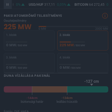
F
365,41
0%
USD/HUF
317,11
0,05%
BITCOIN
64 272,45
0,0
PAKSI ATOMERŐMŰ TELJESÍTMÉNYE
Összteljesítmény
225 MW
0 MW
2000 MW
1. blokk
2. blokk
0 MW
225 MW
/ 500 MW
/ 500 MW
3. blokk
4. blokk
0 MW
0 MW
/ 500 MW
/ 500 MW
DUNA VÍZÁLLÁSA PAKSNÁL
-127 cm
-144cm
-134cm
biztonsági határ
leállási küszöb
Forrás: OVF, HAEA