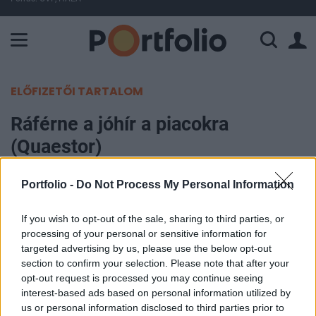
A Paksi Atomerőmű összteljesítménye 225 MW. A Duna vízállá
ELŐFIZETŐI TARTALOM
Ráférne a jóhír a piacokra
(Quaestor)
Portfolio
Portfolio -
Do Not Process My Personal Information
2011. szeptember 12. 15:32
If you wish to opt-out of the sale, sharing to third parties, or
processing of your personal or sensitive information for
Az elmúlt hét második felében ismét kiújultak az
targeted advertising by us, please use the below opt-out
európai adósságválsággal kapcsolatos félelmek,
section to confirm your selection. Please note that after your
így a tőzsdeindexek is lefelé vették az irányt. Az
opt-out request is processed you may continue seeing
európai adósságproblémák, az erre adandó
interest-based ads based on personal information utilized by
us or personal information disclosed to third parties prior to
válaszok, és ehhez kapcsolódó nyilatkozatok