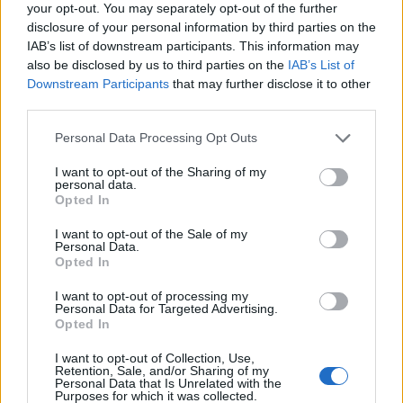
your opt-out. You may separately opt-out of the further
lehetnek a piaci folyamatok mozgatórugói a héten
disclosure of your personal information by third parties on the
is. Ahogyan a múlt hét szerdai német alkotmány-
IAB’s list of downstream participants. This information may
bírósági döntés utáni reakciót is láthattuk, a
also be disclosed by us to third parties on the
IAB’s List of
pozitív híreknek is lehet piaci hatása.
Downstream Participants
that may further disclose it to other
third parties.
Az amerikai S&P 500-as index az 1150 pontos támasz
Personal Data Processing Opt Outs
letörése esetén 1100 pontig eshet, mely alatt további
hatalmas szakadék tátong. A német DAX index az 5000
I want to opt-out of the Sharing of my
personal data.
pontos támasszal küzd, amennyiben tartósan aláesne a
Opted In
mutató, a következő megálló 4800 pontnál húzódik. A
hazai részvénypiacra a negatív nemzetközi hangulaton túl
I want to opt-out of the Sale of my
Personal Data.
a kormányzati tervek is eladói nyomást gyakorolnak. A...
Opted In
I want to opt-out of processing my
Personal Data for Targeted Advertising.
KEDVES OLVASÓNK!
Opted In
A keresett cikk a portfolio.hu hírarchívumához
I want to opt-out of Collection, Use,
tartozik, melynek olvasása előfizetéses
Retention, Sale, and/or Sharing of my
Personal Data that Is Unrelated with the
regisztrációhoz kötött.
Purposes for which it was collected.