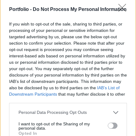
megpróbálják behozni a tegnapi lemaradást.
Nézzük, az OTP mellett a MOL és Telekom papírjai
Portfolio -
Do Not Process My Personal Information
milyen szintekig mozoghatnak a következő
napokban!
If you wish to opt-out of the sale, sharing to third parties, or
processing of your personal or sensitive information for
targeted advertising by us, please use the below opt-out
Megpróbálja behozni tegnapi lemaradását az OTP. A
section to confirm your selection. Please note that after your
részvények már 8%-os csökkenésben is jártak a nyitást
opt-out request is processed you may continue seeing
követően, de a korábban jelzett 3500 forintos támasz alatt
interest-based ads based on personal information utilized by
fordult a bankpapír. A pénteken letört 3850 forint már
us or personal information disclosed to third parties prior to
ellenállás, e szint felett újra optimisták lehetünk. További
your opt-out. You may separately opt-out of the further
esés várható 3500 forint alatti zárás esetén, első körben
disclosure of your personal information by third parties on the
3300 illetve 3000 forint fordíthatja...
IAB’s list of downstream participants. This information may
also be disclosed by us to third parties on the
IAB’s List of
Downstream Participants
that may further disclose it to other
KEDVES OLVASÓNK!
third parties.
A keresett cikk a portfolio.hu hírarchívumához
Personal Data Processing Opt Outs
tartozik, melynek olvasása előfizetéses
I want to opt-out of the Sharing of my
regisztrációhoz kötött.
personal data.
Opted In