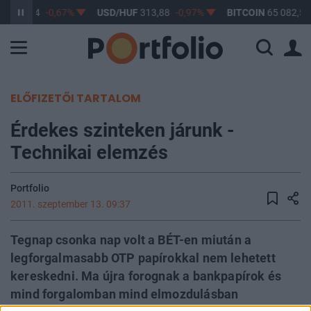
F
362,94
-0,67%
USD/HUF
313,88
-0,97%
BITCOIN
65 082,59
ELŐFIZETŐI TARTALOM
Érdekes szinteken járunk -
Technikai elemzés
Portfolio
2011. szeptember 13. 09:37
Tegnap csonka nap volt a BÉT-en miután a
legforgalmasabb OTP papírokkal nem lehetett
kereskedni. Ma újra forognak a bankpapírok és
mind forgalomban mind elmozdulásban