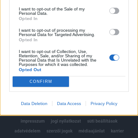
Az előfizetés a következőket tartalmazza:
I want to opt-out of the Sale of my
Portfolio.hu teljes cikkarchívum
Personal Data.
Kötéslisták: BÉT elmúlt 2 év napon belüli
Opted In
kötéslistái
I want to opt-out of processing my
Personal Data for Targeted Advertising.
Opted In
Előfizetés
I want to opt-out of Collection, Use,
Retention, Sale, and/or Sharing of my
Personal Data that Is Unrelated with the
MÁR ELŐFIZETŐNK VAGY?
BEJELENTKEZÉS
Purposes for which it was collected.
Opted Out
CONFIRM
Data Deletion
Data Access
Privacy Policy
© 2026 Portfolio
impresszum
jogi nyilatkozat
süti beállítások
adatvédelem
szerzői jogok
médiaajánlat
karrier