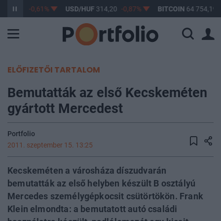
F
363,17
-0,61%
USD/HUF
314,20
-0,87%
BITCOIN
64 754,19
ELŐFIZETŐI TARTALOM
Bemutatták az első Kecskeméten
gyártott Mercedest
Portfolio
2011. szeptember 15. 13:25
Kecskeméten a városháza díszudvarán
bemutatták az első helyben készült B osztályú
Mercedes személygépkocsit csütörtökön. Frank
Klein elmondta: a bemutatott autó családi