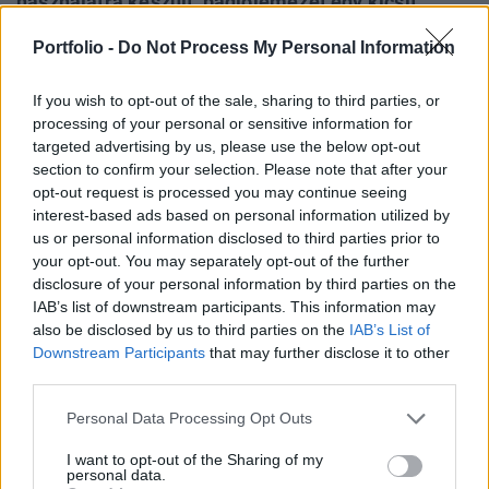
használatra készült, padlólemezét egy kicsit
megemelték. A gyárigazgató közlése szerint, a
Portfolio -
Do Not Process My Personal Information
gyárban legyártott személygépkocsit tesztelni
fogják, majd szét fogják szedni és átvizsgálják -
If you wish to opt-out of the sale, sharing to third parties, or
írja az MTI.
processing of your personal or sensitive information for
targeted advertising by us, please use the below opt-out
Többek között ilyen és ehhez hasonló témákról is szó lesz
section to confirm your selection. Please note that after your
a Portfolio.hu következő konferenciáján, ahol kkv
opt-out request is processed you may continue seeing
tulajdonosok első kézből kaphatnak információkat a
interest-based ads based on personal information utilized by
us or personal information disclosed to third parties prior to
finanszírozási lehetőségekről. Frank Klein, a Mercedes-
your opt-out. You may separately opt-out of the further
Benz Manufacturing Hungary Kft. ügyvezető igazgatója
disclosure of your personal information by third parties on the
megjelent a város közgyűlésének ülésén és bejelentette,
IAB’s list of downstream participants. This information may
hogy a képviselők megtekinthetik...
also be disclosed by us to third parties on the
IAB’s List of
Downstream Participants
that may further disclose it to other
third parties.
KEDVES OLVASÓNK!
Personal Data Processing Opt Outs
A keresett cikk a portfolio.hu hírarchívumához
tartozik, melynek olvasása előfizetéses
I want to opt-out of the Sharing of my
personal data.
regisztrációhoz kötött.