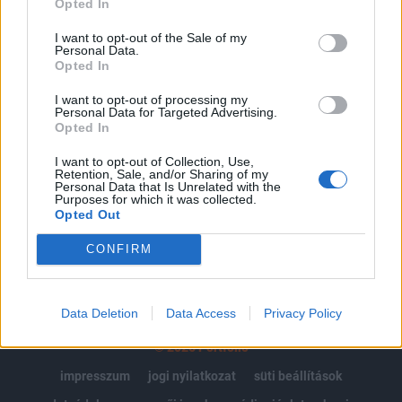
Opted In
Az előfizetés a következőket tartalmazza:
I want to opt-out of the Sale of my
Personal Data.
Portfolio.hu teljes cikkarchívum
Opted In
Kötéslisták: BÉT elmúlt 2 év napon belüli
kötéslistái
I want to opt-out of processing my
Personal Data for Targeted Advertising.
Opted In
Előfizetés
I want to opt-out of Collection, Use,
Retention, Sale, and/or Sharing of my
Personal Data that Is Unrelated with the
Purposes for which it was collected.
MÁR ELŐFIZETŐNK VAGY?
BEJELENTKEZÉS
Opted Out
CONFIRM
Data Deletion
Data Access
Privacy Policy
© 2026 Portfolio
impresszum
jogi nyilatkozat
süti beállítások