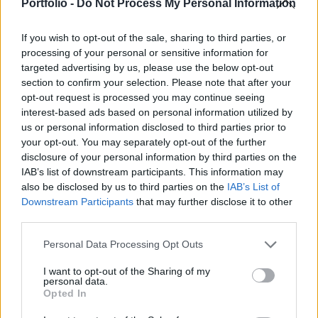
tranzakció lebonyolítása után 200 222 darab,
Portfolio -
Do Not Process My Personal Information
csoport szinten 210 772 darab.
If you wish to opt-out of the sale, sharing to third parties, or
RICHTERReal-time árfolyamInformációs panelA részvények
processing of your personal or sensitive information for
megvásárlására két nagy fix kötés (egy 37 275 és egy 149
targeted advertising by us, please use the below opt-out
section to confirm your selection. Please note that after your
099 darabos) keretében került sor fél tíz magasságában. A
opt-out request is processed you may continue seeing
társaság részvényei a nagy kötéseket követően
interest-based ads based on personal information utilized by
emelkedésbe kezdtek, azóta 2,1%-os emelkedés mutatkozik
us or personal information disclosed to third parties prior to
a parketten. Persze azt is hozzá kell tenni, hogy a Richter
your opt-out. You may separately opt-out of the further
mellett a többi blue-chip is hasonló...
disclosure of your personal information by third parties on the
IAB’s list of downstream participants. This information may
also be disclosed by us to third parties on the
IAB’s List of
KEDVES OLVASÓNK!
Downstream Participants
that may further disclose it to other
third parties.
A keresett cikk a portfolio.hu hírarchívumához
tartozik, melynek olvasása előfizetéses
Personal Data Processing Opt Outs
regisztrációhoz kötött.
I want to opt-out of the Sharing of my
personal data.
Az előfizetés a következőket tartalmazza:
Opted In
Portfolio.hu teljes cikkarchívum