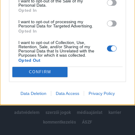
I want to opt-out of the Sale of my
Kötéslisták: BÉT elmúlt 2 év napon belüli
Personal Data.
kötéslistái
Opted In
I want to opt-out of processing my
Előfizetés
Personal Data for Targeted Advertising.
Opted In
I want to opt-out of Collection, Use,
MÁR ELŐFIZETŐNK VAGY?
BEJELENTKEZÉS
Retention, Sale, and/or Sharing of my
Personal Data that Is Unrelated with the
Purposes for which it was collected.
Opted Out
CONFIRM
© 2026 Portfolio
Data Deletion
Data Access
Privacy Policy
impresszum
jogi nyilatkozat
süti beállítások
adatvédelem
szerzői jogok
médiaajánlat
karrier
kommentkezelés
ÁSZF