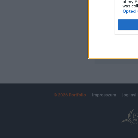
Portfolio.hu
of my P
was col
Kötéslisták:
Opted 
kötéslistái
MÁR ELŐFIZETŐ
© 2026 Portfolio
impresszum
jogi nyi