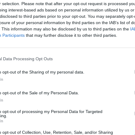
r selection. Please note that after your opt-out request is processed y
l. A vezető részvények közül az OTP mutatja a legnagy
eing interest-based ads based on personal information utilized by us or
m segíti, hogy a hírek szerint két fokozattal minősített
disclosed to third parties prior to your opt-out. You may separately opt-
égül a magyar kormány IMF-fel való együttmüködési s
losure of your personal information by third parties on the IAB’s list of
 csak egy fokozattal tette. Érkezett egy kedvezőtlen 
. This information may also be disclosed by us to third parties on the
IA
Participants
that may further disclose it to other third parties.
 tovább estek a magyar beruházások.
edévében a nemzetgazdasági beruházások volumene 5,4%-kal 
oz viszonyítva. Ezzel ellentétben a feldolgozóipar beruházásai
l Data Processing Opt Outs
7,3%-kal nőttek, ahol az ágazatcsoportok többségében volume
kroadatdömping lesz külföldön, először a lengyel GDP, aztán a
o opt-out of the Sharing of my personal data.
In
o opt-out of the Sale of my Personal Data.
ASÓNK!
In
a portfolio.hu hírarchívumához tartozik, melynek olvasása előf
to opt-out of processing my Personal Data for Targeted
ing.
ötött.
In
övetkezőket tartalmazza:
o opt-out of Collection, Use, Retention, Sale, and/or Sharing