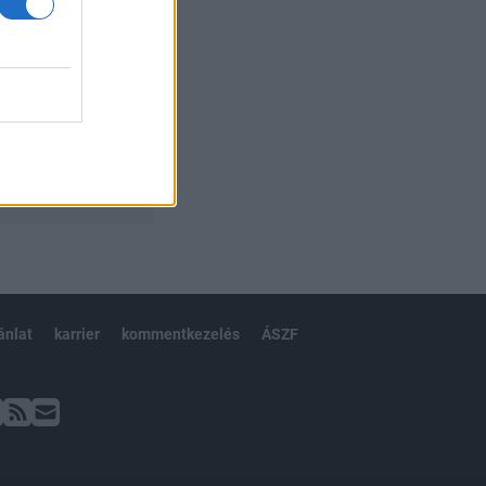
ánlat
karrier
kommentkezelés
ÁSZF