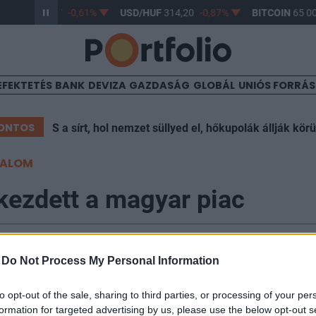
R/HUF
363,17
-0,61%
USD/HUF
314,20
-0,87%
BITCOIN
65 00
EFEKTETÉS
BANK
DEVIZA
GAZDASÁG
GLOBÁL
UNIÓS FORRÁ
ONTOS
S a sírt, hol nemzet süllyed el, hőkupolák állják körü
TALOM
kezdett a magyar piac
9:46
-
Do Not Process My Personal Information
yban nyitott a magyar piac, miután elromlott a hangula
to opt-out of the sale, sharing to third parties, or processing of your per
 az európai indexek is lefelé vették az irányt. A BUX 
formation for targeted advertising by us, please use the below opt-out s