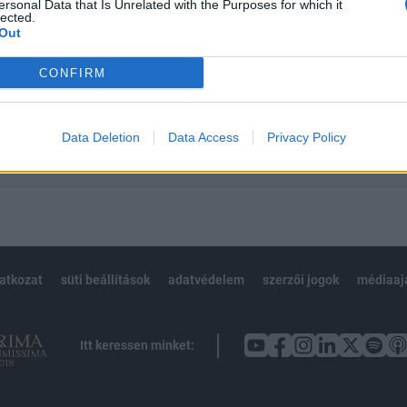
 teljes cikkarchívum
ersonal Data that Is Unrelated with the Purposes for which it
lected.
 BÉT elmúlt 2 év napon belüli
Out
CONFIRM
Előfizetés
Data Deletion
Data Access
Privacy Policy
NK VAGY?
BEJELENTKEZÉS
latkozat
süti beállítások
adatvédelem
szerzői jogok
médiaaj
Itt keressen minket: