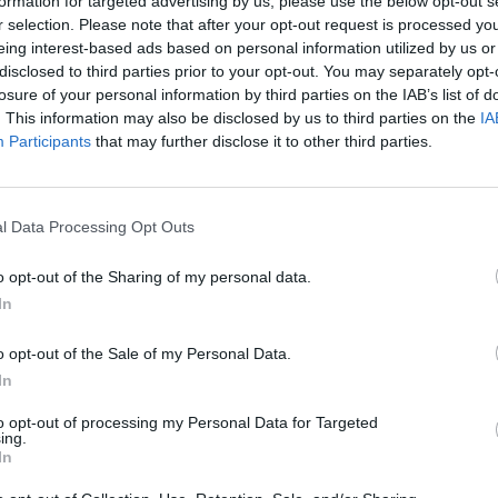
formation for targeted advertising by us, please use the below opt-out s
r selection. Please note that after your opt-out request is processed y
eing interest-based ads based on personal information utilized by us or
disclosed to third parties prior to your opt-out. You may separately opt-
losure of your personal information by third parties on the IAB’s list of
yővel körberepülte egy Greenpeace-aktivista szerdán
. This information may also be disclosed by us to third parties on the
IA
alálható bugey-i atomerőművet, füstbombát helyezett 
Participants
that may further disclose it to other third parties.
majd a létesítmény területén landolt, ahol azonnal őrize
l Data Processing Opt Outs
özölte, hogy szerda reggel a pilótát "azonnal észrevették és előá
 aki a létesítményen kívül tartózkodott. A második személy a hat
o opt-out of the Sharing of my personal data.
nyította a siklóernyőt vezető társát. A környezetvédő szervezet sze
In
cia elnökválasztás...
o opt-out of the Sale of my Personal Data.
In
ASÓNK!
to opt-out of processing my Personal Data for Targeted
a portfolio.hu hírarchívumához tartozik, melynek olvasása előf
ing.
ötött.
In
övetkezőket tartalmazza: