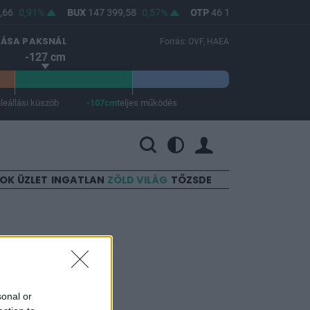
66
0,91%
BUX
147 399,58
0,57%
OTP
46 180
0,61%
MOL
LÁSA PAKSNÁL
Forrás: OVF, HAEA
-127 cm
m
leállási küszöb
-107cm
teljes működés
 a teljes működés -107 cm.
SOK
ÜZLET
INGATLAN
ZÖLD VILÁG
TŐZSDE
sonal or