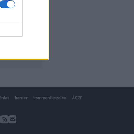
ánlat
karrier
kommentkezelés
ÁSZF