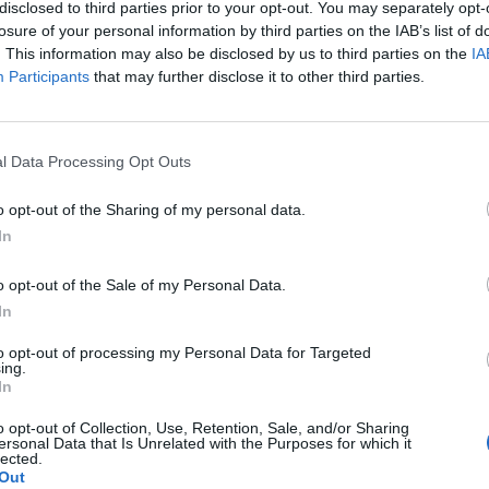
következő évekre vonatkozóan nagyságrendileg közölte 
disclosed to third parties prior to your opt-out. You may separately opt-
erint jövőre és 2014-ben a bevételek kétszámjegyű n
losure of your personal information by third parties on the IAB’s list of
. This information may also be disclosed by us to third parties on the
IA
Participants
that may further disclose it to other third parties.
pád, a Concorde Értékpapír Zrt. vezérigazgatója elmondta, azér
n a jegyzésre, hogy a befektetőknek a lehető legkényelmesebb
iós során már forgalomban lévő részvényeket ajánlanak fel, az 
l Data Processing Opt Outs
 az érdeklődők nem egy konkrét befektetési szolgáltatón...
o opt-out of the Sharing of my personal data.
In
ASÓNK!
o opt-out of the Sale of my Personal Data.
a portfolio.hu hírarchívumához tartozik, melynek olvasása előf
In
ötött.
to opt-out of processing my Personal Data for Targeted
övetkezőket tartalmazza:
ing.
In
 teljes cikkarchívum
 BÉT elmúlt 2 év napon belüli
o opt-out of Collection, Use, Retention, Sale, and/or Sharing
ersonal Data that Is Unrelated with the Purposes for which it
lected.
Out