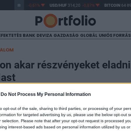
R/HUF
363,17
-0,61%
USD/HUF
314,20
-0,87%
BITCOIN
64 89
EFEKTETÉS
BANK
DEVIZA
GAZDASÁG
GLOBÁL
UNIÓS FORRÁ
TALOM
ron akar részvényeket eladni
last
-
Do Not Process My Personal Information
to opt-out of the sale, sharing to third parties, or processing of your per
formation for targeted advertising by us, please use the below opt-out s
sajtóreggeli keretében ismertette a Masterplast és a 
r selection. Please note that after your opt-out request is processed y
 kerülő magánbefektetői részvényjegyzés folyamatát.
eing interest-based ads based on personal information utilized by us or