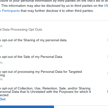
t - írja a Vecernji List.
losure of your personal information by third parties on the IAB’s list of
. This information may also be disclosed by us to third parties on the
IA
gálat az olajcégnél 2008 végén tapasztalt jelentős veszteségek m
Participants
that may further disclose it to other third parties.
ében 1,5 milliárd kunának megfelelő veszteséget szenvedett el d
szerint hozzájárulhatott ahhoz, hogy a vállalat nehéz pénzügyi h
ra az ügyletekre szeretne jobban rálátni...
l Data Processing Opt Outs
o opt-out of the Sharing of my personal data.
ASÓNK!
In
a portfolio.hu hírarchívumához tartozik, melynek olvasása előf
o opt-out of the Sale of my Personal Data.
ötött.
In
övetkezőket tartalmazza:
to opt-out of processing my Personal Data for Targeted
 teljes cikkarchívum
ing.
 BÉT elmúlt 2 év napon belüli
In
o opt-out of Collection, Use, Retention, Sale, and/or Sharing
ersonal Data that Is Unrelated with the Purposes for which it
lected.
Előfizetés
Out