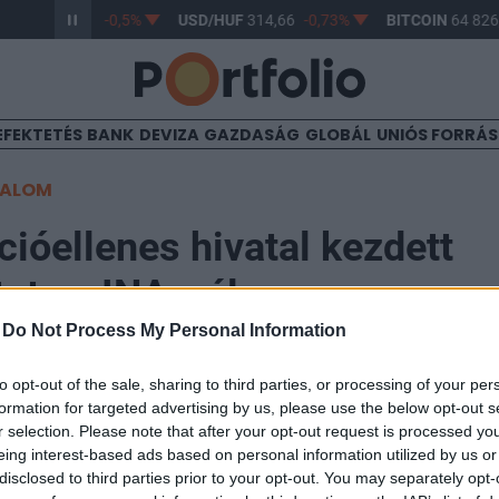
/HUF
363,58
-0,5%
USD/HUF
314,66
-0,73%
BITCOIN
64 826,
EFEKTETÉS
BANK
DEVIZA
GAZDASÁG
GLOBÁL
UNIÓS FORRÁ
TALOM
cióellenes hivatal kezdett
tot az INA-nál
-
Do Not Process My Personal Information
to opt-out of the sale, sharing to third parties, or processing of your per
formation for targeted advertising by us, please use the below opt-out s
r selection. Please note that after your opt-out request is processed y
ó ellenes hivatal (USKOK) vizsgálat alá vonta a horvát 
eing interest-based ads based on personal information utilized by us or
nyersolaj és egyéb olajtermékek beszerzésére vonatko
disclosed to third parties prior to your opt-out. You may separately opt-