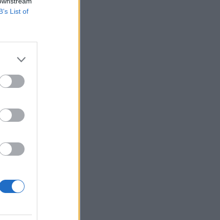
 downstream
B’s List of
iatt indult. Az INA
erivatív ügyleteken,
elyzetbe került. A
izetéses