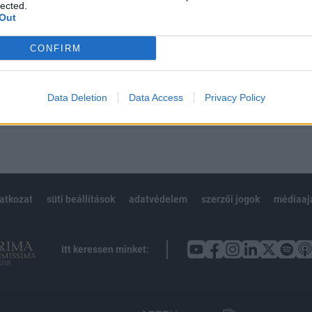
 BÉT elmúlt 2 év napon belüli
lected.
Out
CONFIRM
Előfizetés
Data Deletion
Data Access
Privacy Policy
NK VAGY?
BEJELENTKEZÉS
latkozat
süti beállítások
adatvédelem
szerzői jogok
médiaaj
Itt keressen minket: