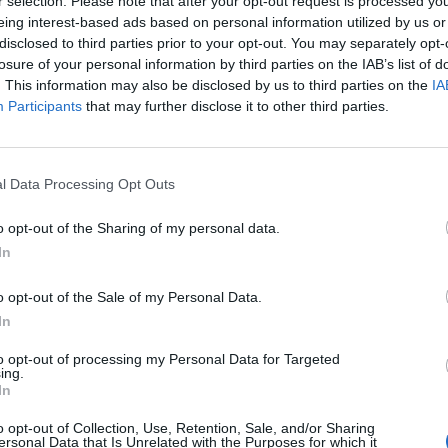
r selection. Please note that after your opt-out request is processed y
eing interest-based ads based on personal information utilized by us or
ökön a Facebook várva várt elsõdleges részvénykibocs
disclosed to third parties prior to your opt-out. You may separately opt-
losure of your personal information by third parties on the IAB’s list of
tor minden idõk legnagyobb IPO-ja lett és a harmadik h
. This information may also be disclosed by us to third parties on the
IA
rikai részvénykibocsátások között. A kereskedés pént
Participants
that may further disclose it to other third parties.
,6%-os pluszban, ami percek alatt teljesen elolvadt. M
Facebook részvények az IPO kibocsátás árszintjére cs
l Data Processing Opt Outs
:12 Megosztás Harmadik hetet zárták eséssel a tőzsdék Immár h
az S&P500 index. A pénteki kereskedés során -0,59%-ot, valami
o opt-out of the Sharing of my personal data.
l, 12 369 és 1295 ponton álltak...
In
o opt-out of the Sale of my Personal Data.
ASÓNK!
In
a portfolio.hu hírarchívumához tartozik, melynek olvasása előf
to opt-out of processing my Personal Data for Targeted
ötött.
ing.
In
övetkezőket tartalmazza:
 teljes cikkarchívum
o opt-out of Collection, Use, Retention, Sale, and/or Sharing
ersonal Data that Is Unrelated with the Purposes for which it