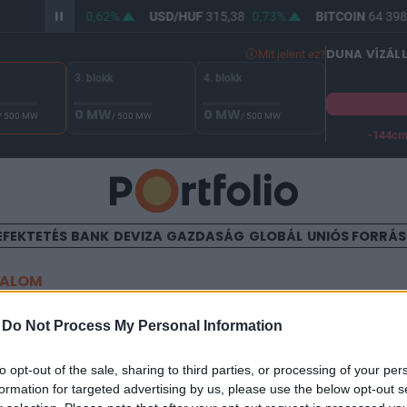
/HUF
363,98
0,62%
USD/HUF
315,38
0,73%
BITCOIN
64 398,
DUNA VÍZÁL
Mit jelent ez?
3. blokk
4. blokk
0 MW
0 MW
/ 500 MW
/ 500 MW
/ 500 MW
-144c
A Duna vízállása Paksnál -130 cm. A biztonsági határ -144 cm,
EFEKTETÉS
BANK
DEVIZA
GAZDASÁG
GLOBÁL
UNIÓS FORRÁ
TALOM
dták az amerikai részvénye
-
Do Not Process My Personal Information
to opt-out of the sale, sharing to third parties, or processing of your per
formation for targeted advertising by us, please use the below opt-out s