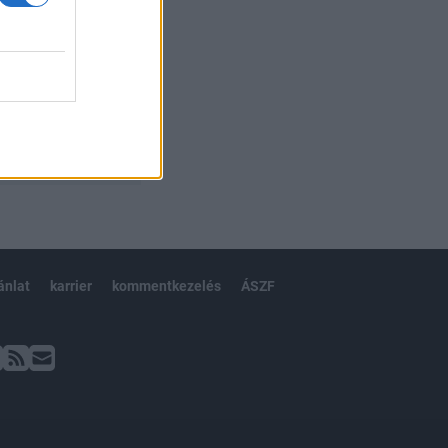
ánlat
karrier
kommentkezelés
ÁSZF