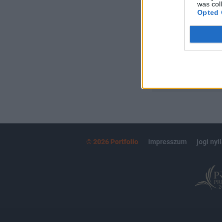
Kötéslisták:
was col
Opted 
kötéslistái
MÁR ELŐFIZETŐ
© 2026 Portfolio
impresszum
jogi nyi