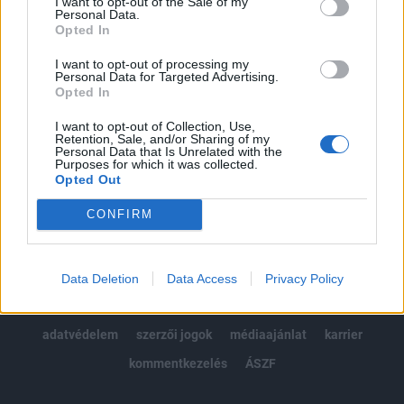
I want to opt-out of the Sale of my
Kötéslisták: BÉT elmúlt 2 év napon belüli
Personal Data.
kötéslistái
Opted In
I want to opt-out of processing my
Előfizetés
Personal Data for Targeted Advertising.
Opted In
I want to opt-out of Collection, Use,
MÁR ELŐFIZETŐNK VAGY?
BEJELENTKEZÉS
Retention, Sale, and/or Sharing of my
Personal Data that Is Unrelated with the
Purposes for which it was collected.
Opted Out
CONFIRM
© 2026 Portfolio
Data Deletion
Data Access
Privacy Policy
impresszum
jogi nyilatkozat
süti beállítások
adatvédelem
szerzői jogok
médiaajánlat
karrier
kommentkezelés
ÁSZF