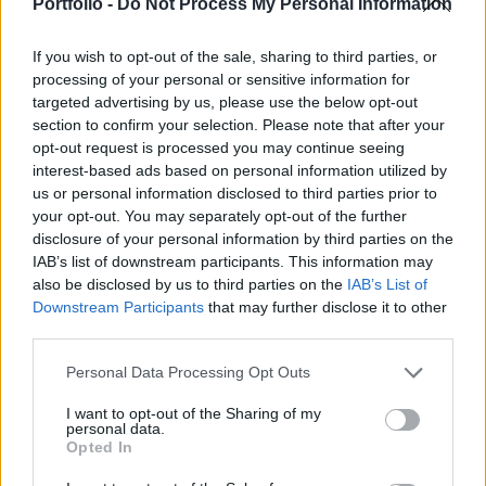
vidékfejlesztési konferencián, írja az MTI.
Portfolio -
Do Not Process My Personal Information
Romániában 2014 január elsején jár le a külföldiek hét
If you wish to opt-out of the sale, sharing to third parties, or
éves fölvásárlási moratóriuma. Az Agerpres hírügynökség
processing of your personal or sensitive information for
beszámolója szerint Leonard Orban európai ügyekért
targeted advertising by us, please use the below opt-out
section to confirm your selection. Please note that after your
felelős miniszter a konferencián aggodalmát fejezte ki
opt-out request is processed you may continue seeing
amiatt, hogy Romániának nem áll módjában
interest-based ads based on personal information utilized by
meghosszabbítani a tilalmat, mert - a 2004-ben
us or personal information disclosed to third parties prior to
csatlakozott országokkal ellentétben - az uniós
your opt-out. You may separately opt-out of the further
szerződésébe...
disclosure of your personal information by third parties on the
IAB’s list of downstream participants. This information may
also be disclosed by us to third parties on the
IAB’s List of
KEDVES OLVASÓNK!
Downstream Participants
that may further disclose it to other
third parties.
A keresett cikk a portfolio.hu hírarchívumához
tartozik, melynek olvasása előfizetéses
Personal Data Processing Opt Outs
regisztrációhoz kötött.
I want to opt-out of the Sharing of my
personal data.
Az előfizetés a következőket tartalmazza:
Opted In
Portfolio.hu teljes cikkarchívum