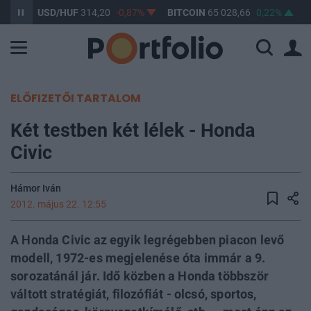
61%
USD/HUF
314,20
-0,87%
BITCOIN
65 028,66
0,22%
B
ELŐFIZETŐI TARTALOM
Két testben két lélek - Honda
Civic
Hámor Iván
2012. május 22. 12:55
A Honda Civic az egyik legrégebben piacon levő
modell, 1972-es megjelenése óta immár a 9.
sorozatánál jár. Idő közben a Honda többször
váltott stratégiát, filozófiát - olcsó, sportos,