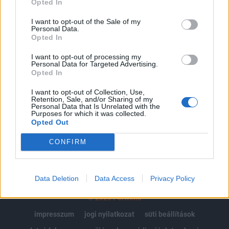
Opted In
Az előfizetés a következőket tartalmazza:
I want to opt-out of the Sale of my
Personal Data.
Portfolio.hu teljes cikkarchívum
Opted In
Kötéslisták: BÉT elmúlt 2 év napon belüli
kötéslistái
I want to opt-out of processing my
Personal Data for Targeted Advertising.
Opted In
Előfizetés
I want to opt-out of Collection, Use,
Retention, Sale, and/or Sharing of my
Personal Data that Is Unrelated with the
Purposes for which it was collected.
MÁR ELŐFIZETŐNK VAGY?
BEJELENTKEZÉS
Opted Out
CONFIRM
Data Deletion
Data Access
Privacy Policy
© 2026 Portfolio
impresszum
jogi nyilatkozat
süti beállítások