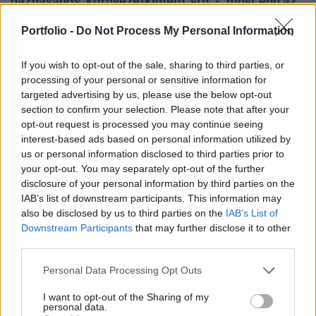
gazdaságos, környezetkímélő, stb. -, most épp az
utóbbiakat kombinálják az utazási komfort
Portfolio -
Do Not Process My Personal Information
fokozásával. A legújabb Civic - közvetlen
elődeihez hasonlóan - kétféle módon is próbál
If you wish to opt-out of the sale, sharing to third parties, or
megfelelni az elvárásoknak.
processing of your personal or sensitive information for
targeted advertising by us, please use the below opt-out
Azonos modellnéven, de egymástól műszakilag is
section to confirm your selection. Please note that after your
elkülönülő autóval célozza a tengeren túli és európai
opt-out request is processed you may continue seeing
piacokat a Honda. Az öreg kontinensre jut az újvilág
interest-based ads based on personal information utilized by
us or personal information disclosed to third parties prior to
számára fejlesztett négyajtósból is, de kétségtelen, hogy
your opt-out. You may separately opt-out of the further
ide az ötajtós, ferdehátú kivitelt szánják. A két változatot
disclosure of your personal information by third parties on the
tehát nem csak vizuálisan, hanem technikailag is meg kell
IAB’s list of downstream participants. This information may
különböztetni. Felhasználói oldalról...
also be disclosed by us to third parties on the
IAB’s List of
Downstream Participants
that may further disclose it to other
third parties.
KEDVES OLVASÓNK!
Personal Data Processing Opt Outs
A keresett cikk a portfolio.hu hírarchívumához
tartozik, melynek olvasása előfizetéses
I want to opt-out of the Sharing of my
personal data.
regisztrációhoz kötött.