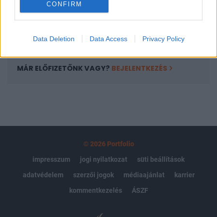
CONFIRM
kötéslistái
Előfizetés
Data Deletion
Data Access
Privacy Policy
MÁR ELŐFIZETŐNK VAGY?
BEJELENTKEZÉS
© 2026 Portfolio
impresszum
jogi nyilatkozat
süti beállítások
adatvédelem
szerzői jogok
médiaajánlat
karrier
kommentkezelés
ÁSZF