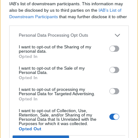
IAB’s list of downstream participants. This information may
az MTI.
also be disclosed by us to third parties on the
IAB’s List of
Downstream Participants
that may further disclose it to other
A Nemzeti Fejlesztési Minisztérium közleménye szerint a
third parties.
magyar delegáció nevében Kovács Pál klíma- és
energiaügyért felelős államtitkár is azt jelezte:
Personal Data Processing Opt Outs
Magyarország alapvetően egyetért azzal, hogy az EU-nak a
I want to opt-out of the Sharing of my
többi fejlett országgal együtt ki kell dolgoznia egy útitervet
personal data.
a 2020. évi vállalások elérésére, azonban "az uniós
Opted In
intézkedéseknek csak a nemzetközi összefogás...
I want to opt-out of the Sale of my
Personal Data.
Opted In
KEDVES OLVASÓNK!
I want to opt-out of processing my
A keresett cikk a portfolio.hu hírarchívumához
Personal Data for Targeted Advertising.
Opted In
tartozik, melynek olvasása előfizetéses
regisztrációhoz kötött.
I want to opt-out of Collection, Use,
Retention, Sale, and/or Sharing of my
Personal Data that Is Unrelated with the
Az előfizetés a következőket tartalmazza:
Purposes for which it was collected.
Portfolio.hu teljes cikkarchívum
Opted Out
Kötéslisták: BÉT elmúlt 2 év napon belüli