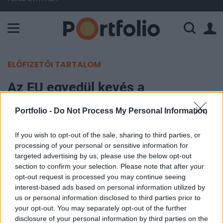
A Paksi Atomerőmű összteljesítménye 226 MW. A Duna vízállá
ELŐFIZETŐI TARTALOM
Az EU egyedül kevés a
klímaváltozás elleni harchoz
Portfolio -
Do Not Process My Personal Information
Portfolio
If you wish to opt-out of the sale, sharing to third parties, or
2012. június 12. 09:25
processing of your personal or sensitive information for
targeted advertising by us, please use the below opt-out
A káros éghajlatváltozás ellen erős, az Európai
section to confirm your selection. Please note that after your
opt-out request is processed you may continue seeing
Unión kívüli partnereket is széles körben bevonó
interest-based ads based on personal information utilized by
fellépés szükségességét hangoztatták az EU-
us or personal information disclosed to third parties prior to
tagországok környezetvédelmi miniszterei
your opt-out. You may separately opt-out of the further
tegnapi luxembourgi találkozójukon - számol be
disclosure of your personal information by third parties on the