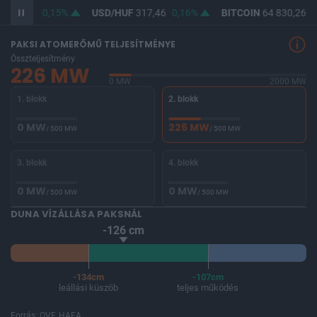
F
365,94
0,15%
USD/HUF
317,46
0,16%
BITCOIN
64 830,26
0
PAKSI ATOMERŐMŰ TELJESÍTMÉNYE
Összteljesítmény
226 MW
0 MW
2000 MW
1. blokk
2. blokk
0 MW
226 MW
/ 500 MW
/ 500 MW
3. blokk
4. blokk
0 MW
0 MW
/ 500 MW
/ 500 MW
DUNA VÍZÁLLÁSA PAKSNÁL
-126 cm
-134cm
-107cm
leállási küszöb
teljes működés
Forrás: OVF, HAEA