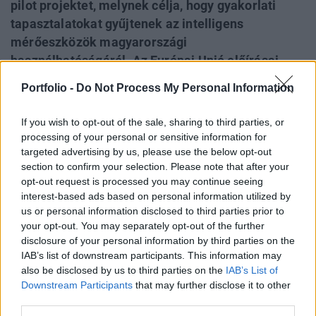
pilot projektet, melynek célja, hogy gyakorlati
tapasztalatokat gyűjtenek az intelligens
mérőeszközök magyarországi
használhatóságáról. Az Európai Unió előírásai
szerint az árampiacon 2020-ra a fogyasztók 80%-
Portfolio -
Do Not Process My Personal Information
ánal intelligensre kell cserélni a mérőórákat,
amennyiben a csere gazdaságilag indokolható.
If you wish to opt-out of the sale, sharing to third parties, or
Egy okos mérő ára 100 euróra tehető, ami
processing of your personal or sensitive information for
többszöröse egy ma használatos óráénak, vagyis
targeted advertising by us, please use the below opt-out
section to confirm your selection. Please note that after your
a pilot eredménye sok tízmilliárd forint sorsáról
opt-out request is processed you may continue seeing
dönthet majd.
interest-based ads based on personal information utilized by
us or personal information disclosed to third parties prior to
A magyarországi villamosenergia elosztók, az EDF
your opt-out. You may separately opt-out of the further
DÉMÁSZ Hálózati Kft, az ELMŰ Hálózati Kft, ÉMÁSZ
disclosure of your personal information by third parties on the
Hálózati Kft és az E.ON Hálózat cégcsoport - összhangban
IAB’s list of downstream participants. This information may
az Európai Unió, a magyar kormány és a Magyar Energia
also be disclosed by us to third parties on the
IAB’s List of
Downstream Participants
that may further disclose it to other
Hivatal előirányzatával - elkezdték az úgynevezett okos
third parties.
(smart) mérési rendszer bevezetésének előkészületeit