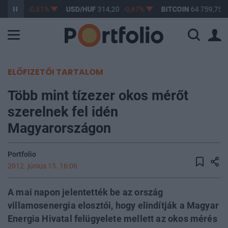
363,17
-0,61%
USD/HUF
314,20
-0,87%
BITCOIN
64 759,75
-
ELŐFIZETŐI TARTALOM
Több mint tízezer okos mérőt
szerelnek fel idén
Magyarországon
Portfolio
2012. június 13. 16:06
A mai napon jelentették be az ország
villamosenergia elosztói, hogy elindítják a Magyar
Energia Hivatal felügyelete mellett az okos mérés