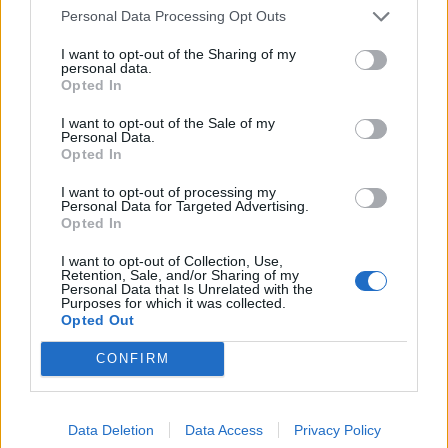
jelentő pilot projekt megvalósítását. Az...
Personal Data Processing Opt Outs
I want to opt-out of the Sharing of my
personal data.
KEDVES OLVASÓNK!
Opted In
A keresett cikk a portfolio.hu hírarchívumához
I want to opt-out of the Sale of my
tartozik, melynek olvasása előfizetéses
Personal Data.
Opted In
regisztrációhoz kötött.
I want to opt-out of processing my
Az előfizetés a következőket tartalmazza:
Personal Data for Targeted Advertising.
Portfolio.hu teljes cikkarchívum
Opted In
Kötéslisták: BÉT elmúlt 2 év napon belüli
I want to opt-out of Collection, Use,
kötéslistái
Retention, Sale, and/or Sharing of my
Personal Data that Is Unrelated with the
Purposes for which it was collected.
Opted Out
Előfizetés
CONFIRM
MÁR ELŐFIZETŐNK VAGY?
BEJELENTKEZÉS
Data Deletion
Data Access
Privacy Policy