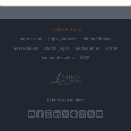
© 2026 Portfolio
impresszum
jogi nyilatkozat
süti beállítások
adatvédelem
szerzői jogok
médiaajánlat
karrier
kommentkezelés
ÁSZF
Itt keressen minket: