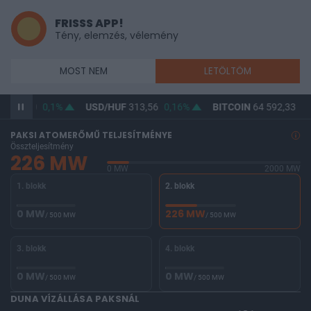
FRISSS APP!
Tény, elemzés, vélemény
MOST NEM
LETÖLTÖM
F
362,10
0,1%
USD/HUF
313,56
0,16%
BITCOIN
64 592,33
-0
PAKSI ATOMERŐMŰ TELJESÍTMÉNYE
Összteljesítmény
226 MW
0 MW
2000 MW
1. blokk
2. blokk
0 MW
226 MW
/ 500 MW
/ 500 MW
3. blokk
4. blokk
0 MW
0 MW
/ 500 MW
/ 500 MW
DUNA VÍZÁLLÁSA PAKSNÁL