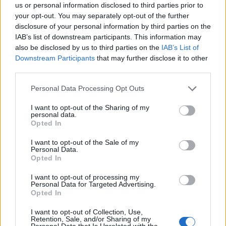
tőkehús, a vágott baromfi, a zöldség és gyümölcs
us or personal information disclosed to third parties prior to
your opt-out. You may separately opt-out of the further
termékek kereskedelmében a hétfőn elfogadott
disclosure of your personal information by third parties on the
és a Vidékfejlesztési Minisztérium (VM) által is
IAB’s list of downstream participants. This information may
támogatott, a tisztességtelen forgalmazói
also be disclosed by us to third parties on the
IAB’s List of
magatartás tilalmáról szóló törvénymódosításnak
Downstream Participants
that may further disclose it to other
third parties.
köszönhetően, írja az MTI.
Personal Data Processing Opt Outs
A szaktárca közölése szerint: a jogszabályváltozással
kiküszöbölhető, hogy a kereskedők azonos termékeknél
I want to opt-out of the Sharing of my
personal data.
más árrést alkalmazzanak a magyar, illetve a külföldi
Opted In
áruknál. A jogszabály rögzíti továbbá, hogy mi minősül
beszerzési ár alatti értékesítésnek, valamint tisztázza, hogy
I want to opt-out of the Sale of my
Personal Data.
az önköltségi ár alatti értékesítés az üzemi általános
Opted In
költségeket is magában...
I want to opt-out of processing my
Personal Data for Targeted Advertising.
Opted In
KEDVES OLVASÓNK!
I want to opt-out of Collection, Use,
A keresett cikk a portfolio.hu hírarchívumához
Retention, Sale, and/or Sharing of my
Personal Data that Is Unrelated with the