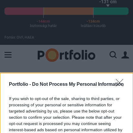
-131 cm
-144cm
-134cm
biztonsági határ
leállási küszöb
Forrás: OVF, HAEA
A Paksi Atomerőmű összteljesítménye 226 MW. A Duna vízállá
ELŐFIZETŐI TARTALOM
Portfolio -
Do Not Process My Personal Information
Megszűnik a diszkriminatív árazás
If you wish to opt-out of the sale, sharing to third parties, or
processing of your personal or sensitive information for
Portfolio
targeted advertising by us, please use the below opt-out
2012. június 20. 09:33
section to confirm your selection. Please note that after your
opt-out request is processed you may continue seeing
Megszűnik a diszkriminatív árazás például a tej, a
interest-based ads based on personal information utilized by