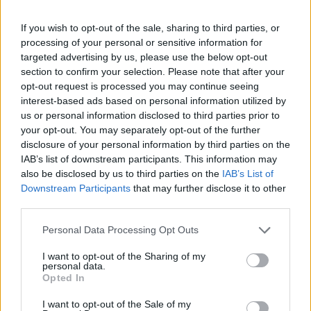
Günther Oettingert.
If you wish to opt-out of the sale, sharing to third parties, or
"Hogy hogyan hívják a gyermeket, az mindegy. A lényeg a
processing of your personal or sensitive information for
lehetőség, hogy a földgáz eljusson a Kaszpi-tengeri
targeted advertising by us, please use the below opt-out
térségből Dél-Európába" - mondta Oettinger a Der
section to confirm your selection. Please note that after your
Standardnak adott interjúban. Úgy vélte, ha léteznek jogi
opt-out request is processed you may continue seeing
biztosítékokkal ellátott szerződések a kitermelőkkel, akkor
interest-based ads based on personal information utilized by
másodlagos a kérdés, hogy melyik vezetéken áramlik a
us or personal information disclosed to third parties prior to
your opt-out. You may separately opt-out of the further
gáz. Ebben az esetben Brüsszel számára elfogadható...
disclosure of your personal information by third parties on the
IAB’s list of downstream participants. This information may
also be disclosed by us to third parties on the
IAB’s List of
KEDVES OLVASÓNK!
Downstream Participants
that may further disclose it to other
A keresett cikk a portfolio.hu hírarchívumához
third parties.
tartozik, melynek olvasása előfizetéses
Personal Data Processing Opt Outs
regisztrációhoz kötött.
I want to opt-out of the Sharing of my
Az előfizetés a következőket tartalmazza:
personal data.
Opted In
Portfolio.hu teljes cikkarchívum
Kötéslisták: BÉT elmúlt 2 év napon belüli
I want to opt-out of the Sale of my