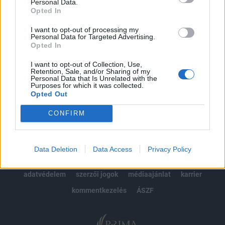
kötéslistái
Personal Data.
Opted In
Előfizetés
I want to opt-out of processing my
Personal Data for Targeted Advertising.
Opted In
MÁR ELŐFIZETŐNK VAGY?
BEJELENTKEZÉS
I want to opt-out of Collection, Use,
Retention, Sale, and/or Sharing of my
Personal Data that Is Unrelated with the
Purposes for which it was collected.
Opted Out
CONFIRM
© 2026 Portfolio
Data Deletion
Data Access
Privacy Policy
impresszum
jogi nyilatkozat
süti beállítások
adatvédelem
szerzői jogok
médiaajánlat
karrier
kommentkezelés
ÁSZF