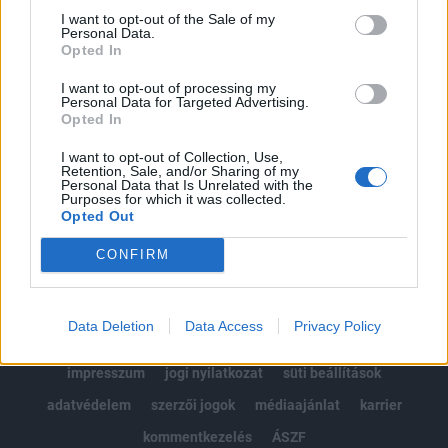
Portfolio.hu teljes cikkarchívum
I want to opt-out of the Sale of my
Personal Data.
Kötéslisták: BÉT elmúlt 2 év napon belüli
Opted In
kötéslistái
I want to opt-out of processing my
Personal Data for Targeted Advertising.
Előfizetés
Opted In
I want to opt-out of Collection, Use,
Retention, Sale, and/or Sharing of my
MÁR ELŐFIZETŐNK VAGY?
BEJELENTKEZÉS
Personal Data that Is Unrelated with the
Purposes for which it was collected.
Opted Out
CONFIRM
Data Deletion
Data Access
Privacy Policy
© 2026 Portfolio
impresszum
jogi nyilatkozat
süti beállítások
adatvédelem
szerzői jogok
médiaajánlat
karrier
kommentkezelés
ÁSZF