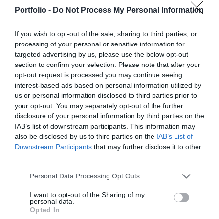
fejlesztésén túl egyéb területekre is kiterjedne -
Portfolio -
Do Not Process My Personal Information
adta hírül a hétvégén a Der Spiegel nevű német
lap.
If you wish to opt-out of the sale, sharing to third parties, or
processing of your personal or sensitive information for
A német prémium gyártó még tavaly decemberben kötött
targeted advertising by us, please use the below opt-out
együttműködési megállapodást a Toyotával, melynek
section to confirm your selection. Please note that after your
keretében az előbbi 2014-től kezdődően dízelmotorokat
opt-out request is processed you may continue seeing
interest-based ads based on personal information utilized by
szállít a japán cégnek Európában, valamint közösen
us or personal information disclosed to third parties prior to
fejlesztenek lítium ion akkumulátorokat elektromos
your opt-out. You may separately opt-out of the further
autókhoz. Azóta mindkét vállalat kutatja a további
disclosure of your personal information by third parties on the
együttműködési lehetőségeket, melynek eredményeként...
IAB’s list of downstream participants. This information may
also be disclosed by us to third parties on the
IAB’s List of
Downstream Participants
that may further disclose it to other
KEDVES OLVASÓNK!
third parties.
A keresett cikk a portfolio.hu hírarchívumához
Personal Data Processing Opt Outs
tartozik, melynek olvasása előfizetéses
regisztrációhoz kötött.
I want to opt-out of the Sharing of my
personal data.
Opted In
Az előfizetés a következőket tartalmazza: