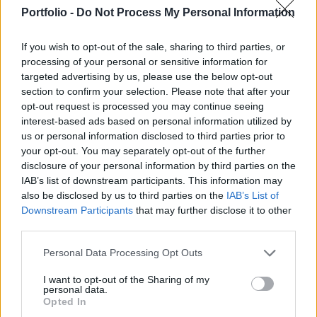
A hét második felében kerül megrendezésre az
Portfolio -
Do Not Process My Personal Information
Európai Uniós csúcs, melyre kiemelt figyelmet
fordíthatnak a befektetők.
If you wish to opt-out of the sale, sharing to third parties, or
processing of your personal or sensitive information for
Az amerikai zárást követően a Moody's hitelminősítő 28
targeted advertising by us, please use the below opt-out
spanyol bankot minősített le azzal a véleménnyel
section to confirm your selection. Please note that after your
indokolva a lépést, hogy gyengül Spanyolország szuverén
opt-out request is processed you may continue seeing
hitelképessége, és ez hat a bankok adósprofiljára is.
interest-based ads based on personal information utilized by
us or personal information disclosed to third parties prior to
Tegnap már voltak olyan befektetők, akik sejteni vélték a
your opt-out. You may separately opt-out of the further
hitelminősítő lépését, így nem mutatkozik heves piaci
disclosure of your personal information by third parties on the
reakció.Kapcsolódó cikkünk2012.06.26Újabb...
IAB’s list of downstream participants. This information may
also be disclosed by us to third parties on the
IAB’s List of
Downstream Participants
that may further disclose it to other
KEDVES OLVASÓNK!
third parties.
A keresett cikk a portfolio.hu hírarchívumához
Personal Data Processing Opt Outs
tartozik, melynek olvasása előfizetéses
regisztrációhoz kötött.
I want to opt-out of the Sharing of my
personal data.
Opted In
Az előfizetés a következőket tartalmazza: