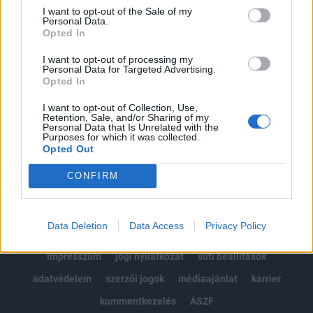
Portfolio.hu teljes cikkarchívum
I want to opt-out of the Sale of my
Personal Data.
Kötéslisták: BÉT elmúlt 2 év napon belüli
Opted In
kötéslistái
I want to opt-out of processing my
Personal Data for Targeted Advertising.
Előfizetés
Opted In
I want to opt-out of Collection, Use,
Retention, Sale, and/or Sharing of my
MÁR ELŐFIZETŐNK VAGY?
BEJELENTKEZÉS
Personal Data that Is Unrelated with the
Purposes for which it was collected.
Opted Out
CONFIRM
Data Deletion
Data Access
Privacy Policy
© 2026 Portfolio
impresszum
jogi nyilatkozat
süti beállítások
adatvédelem
szerzői jogok
médiaajánlat
karrier
kommentkezelés
ÁSZF