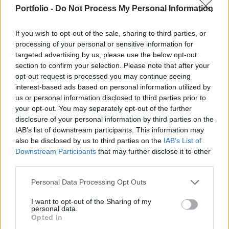
majd ártámogatás a napelemek által megtermelt
Portfolio -
Do Not Process My Personal Information
áramra - számol be a Reuters.
If you wish to opt-out of the sale, sharing to third parties, or
Közel egyhetes tárgyalássorozatot követően a német
processing of your personal or sensitive information for
szövetségi kormány kompromisszumra jutott a
targeted advertising by us, please use the below opt-out
napenergia-támogatások megvágása ügyében. Ennek
section to confirm your selection. Please note that after your
értelmében, Németországban 52 beépített napelem-
opt-out request is processed you may continue seeing
kapacitást követően már nem jár majd ártámogatás a
interest-based ads based on personal information utilized by
termelőknek. A megállapodás rendelkezik arról is, hogy
us or personal information disclosed to third parties prior to
your opt-out. You may separately opt-out of the further
érvényben marad az áprilisiban meghirdetett 20-30%-os
disclosure of your personal information by third parties on the
tarifavágás....
IAB’s list of downstream participants. This information may
also be disclosed by us to third parties on the
IAB’s List of
Downstream Participants
that may further disclose it to other
KEDVES OLVASÓNK!
third parties.
A keresett cikk a portfolio.hu hírarchívumához
Personal Data Processing Opt Outs
tartozik, melynek olvasása előfizetéses
regisztrációhoz kötött.
I want to opt-out of the Sharing of my
personal data.
Opted In
Az előfizetés a következőket tartalmazza: