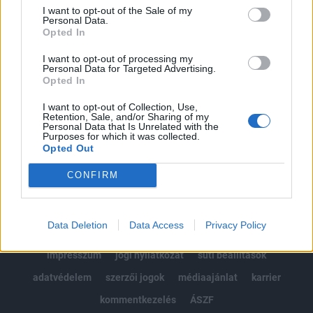
Portfolio.hu teljes cikkarchívum
I want to opt-out of the Sale of my
Kötéslisták: BÉT elmúlt 2 év napon belüli
Personal Data.
Opted In
kötéslistái
I want to opt-out of processing my
Personal Data for Targeted Advertising.
Előfizetés
Opted In
I want to opt-out of Collection, Use,
Retention, Sale, and/or Sharing of my
MÁR ELŐFIZETŐNK VAGY?
BEJELENTKEZÉS
Personal Data that Is Unrelated with the
Purposes for which it was collected.
Opted Out
CONFIRM
Data Deletion
Data Access
Privacy Policy
© 2026 Portfolio
impresszum
jogi nyilatkozat
süti beállítások
adatvédelem
szerzői jogok
médiaajánlat
karrier
kommentkezelés
ÁSZF