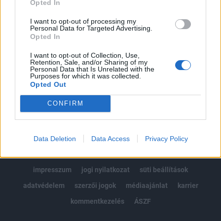
Opted In
Kötéslisták: BÉT elmúlt 2 év napon belüli
kötéslistái
I want to opt-out of processing my
Personal Data for Targeted Advertising.
Opted In
Előfizetés
I want to opt-out of Collection, Use,
Retention, Sale, and/or Sharing of my
Personal Data that Is Unrelated with the
Purposes for which it was collected.
MÁR ELŐFIZETŐNK VAGY?
BEJELENTKEZÉS
Opted Out
CONFIRM
Data Deletion
Data Access
Privacy Policy
© 2026 Portfolio
impresszum
jogi nyilatkozat
süti beállítások
adatvédelem
szerzői jogok
médiaajánlat
karrier
kommentkezelés
ÁSZF