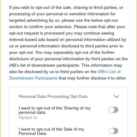
szinte azonnal 10% feletti mínuszba került a
If you wish to opt-out of the sale, sharing to third parties, or
részvény.
processing of your personal or sensitive information for
targeted advertising by us, please use the below opt-out
Az utóbbi napokban folyamatosan esett a részvény, a 2000
section to confirm your selection. Please note that after your
forint körüli szintekről egy pillanat alatt 1230 forintig
opt-out request is processed you may continue seeing
süllyedt az árfolyam. Ez egyben azt is jelenti, hogy a
interest-based ads based on personal information utilized by
részvény közelíti a 2009 márciusában elért 1140 forintos
us or personal information disclosed to third parties prior to
minimumszintet.A vállalat piacán a likviditási félelmeknek
your opt-out. You may separately opt-out of the further
disclosure of your personal information by third parties on the
köszönhető a jelentős mértékű eladói nyomás. Októberben
IAB’s list of downstream participants. This information may
jelentősebb kötvénylejáratra...
also be disclosed by us to third parties on the
IAB’s List of
Downstream Participants
that may further disclose it to other
third parties.
KEDVES OLVASÓNK!
Personal Data Processing Opt Outs
A keresett cikk a portfolio.hu hírarchívumához
tartozik, melynek olvasása előfizetéses
I want to opt-out of the Sharing of my
personal data.
regisztrációhoz kötött.
Opted In
Az előfizetés a következőket tartalmazza:
I want to opt-out of the Sale of my
Portfolio.hu teljes cikkarchívum
Personal Data.