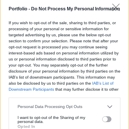
helyezték figyelmüket. A BUX sem tudta magát
függetleníteni a nemzetközi részvénypiacokat
Portfolio -
Do Not Process My Personal Information
övező óvatosságtól, így a hazai börzemutató a
pénteki záróértéke közelében tartózkodik.
If you wish to opt-out of the sale, sharing to third parties, or
processing of your personal or sensitive information for
targeted advertising by us, please use the below opt-out
A héten számtalan makrogazdasági adat várható, melyek
section to confirm your selection. Please note that after your
akár a kereskedés irányára is hatással lehetnek. A
opt-out request is processed you may continue seeing
befektetők részben a holnapi eurózónás GDP-adatra és a
interest-based ads based on personal information utilized by
német augusztusi ZEW gazdasági hangulatindexre
us or personal information disclosed to third parties prior to
figyelhetnek. A nap későbbi részében az amerikai termelői
your opt-out. You may separately opt-out of the further
árindexet és a kiskereskedelmi forgalmi statisztikát
disclosure of your personal information by third parties on the
publikálják. Az elemzők szerint mindkettő 0,2 százalékkal...
IAB’s list of downstream participants. This information may
also be disclosed by us to third parties on the
IAB’s List of
Downstream Participants
that may further disclose it to other
KEDVES OLVASÓNK!
third parties.
A keresett cikk a portfolio.hu hírarchívumához
Personal Data Processing Opt Outs
tartozik, melynek olvasása előfizetéses
I want to opt-out of the Sharing of my
regisztrációhoz kötött.
personal data.
Opted In