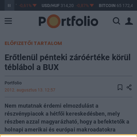
F
363,17
-0,61%
USD/HUF
314,20
-0,87%
BITCOIN
65 172,40
ELŐFIZETŐI TARTALOM
Erőtlenül pénteki záróértéke körül
téblábol a BUX
Portfolio
2012. augusztus 13. 12:57
Nem mutatnak érdemi elmozdulást a
részvénypiacok a hétfői kereskedésben, mely
részben azzal magyarázható, hogy a befektetők a
holnapi amerikai és európai makroadatokra