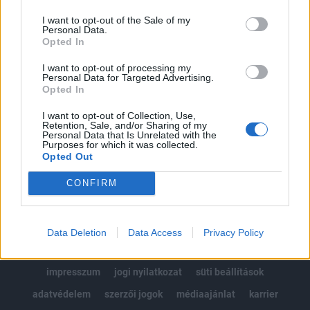
Az előfizetés a következőket tartalmazza:
I want to opt-out of the Sale of my
Portfolio.hu teljes cikkarchívum
Personal Data.
Kötéslisták: BÉT elmúlt 2 év napon belüli
Opted In
kötéslistái
I want to opt-out of processing my
Personal Data for Targeted Advertising.
Opted In
Előfizetés
I want to opt-out of Collection, Use,
Retention, Sale, and/or Sharing of my
Personal Data that Is Unrelated with the
MÁR ELŐFIZETŐNK VAGY?
BEJELENTKEZÉS
Purposes for which it was collected.
Opted Out
CONFIRM
Data Deletion
Data Access
Privacy Policy
© 2026 Portfolio
impresszum
jogi nyilatkozat
süti beállítások
adatvédelem
szerzői jogok
médiaajánlat
karrier