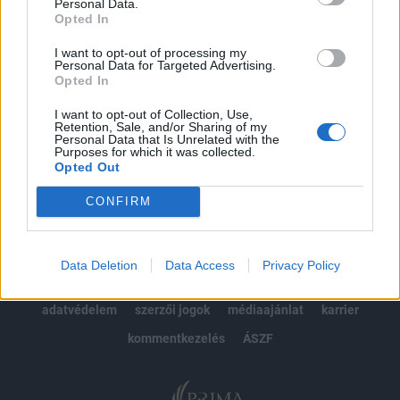
kötéslistái
Personal Data.
Opted In
Előfizetés
I want to opt-out of processing my
Personal Data for Targeted Advertising.
Opted In
MÁR ELŐFIZETŐNK VAGY?
BEJELENTKEZÉS
I want to opt-out of Collection, Use,
Retention, Sale, and/or Sharing of my
Personal Data that Is Unrelated with the
Purposes for which it was collected.
Opted Out
CONFIRM
© 2026 Portfolio
Data Deletion
Data Access
Privacy Policy
impresszum
jogi nyilatkozat
süti beállítások
adatvédelem
szerzői jogok
médiaajánlat
karrier
kommentkezelés
ÁSZF