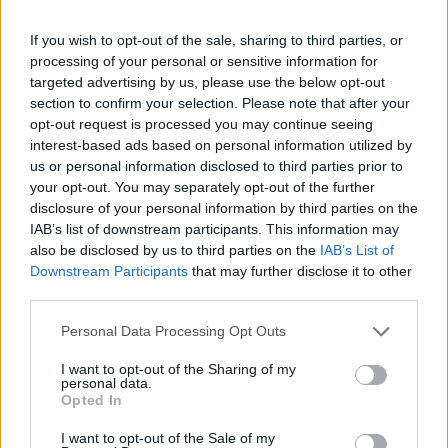
tartásról vételre javították.
If you wish to opt-out of the sale, sharing to third parties, or
A gyenge második negyedéves gyorsjelentés után
processing of your personal or sensitive information for
csökkentette a Magyar Telekomra vonatkozó idei és jövő
targeted advertising by us, please use the below opt-out
évi eredményvárakozását az Equilor. Az idei évre
section to confirm your selection. Please note that after your
vonatkozó részvényenkénti eredmény-előrejelzést 3,3%-kal
opt-out request is processed you may continue seeing
45,5 Ft-ra, jövő évit pedig 7,5%-kal 47,1 Ft-ra csökkentették.
interest-based ads based on personal information utilized by
A megtermelt szabad készpénz idén részvényeként 27
us or personal information disclosed to third parties prior to
your opt-out. You may separately opt-out of the further
forintot tehet ki a korábban már felmerült...
disclosure of your personal information by third parties on the
IAB’s list of downstream participants. This information may
also be disclosed by us to third parties on the
IAB’s List of
KEDVES OLVASÓNK!
Downstream Participants
that may further disclose it to other
A keresett cikk a portfolio.hu hírarchívumához
third parties.
tartozik, melynek olvasása előfizetéses
Personal Data Processing Opt Outs
regisztrációhoz kötött.
I want to opt-out of the Sharing of my
Az előfizetés a következőket tartalmazza:
personal data.
Opted In
Portfolio.hu teljes cikkarchívum
Kötéslisták: BÉT elmúlt 2 év napon belüli
I want to opt-out of the Sale of my